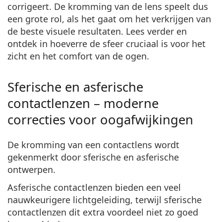
Gucci
Alle lenzenvloeistoffen
corrigeert. De kromming van de lens speelt dus
Offline
Alle merken
een grote rol, als het gaat om het verkrijgen van
Persol
de beste visuele resultaten. Lees verder en
Prada
ontdek in hoeverre de sfeer cruciaal is voor het
zicht en het comfort van de ogen.
Alle merken
Sferische en asferische
contactlenzen – moderne
correcties voor oogafwijkingen
De kromming van een contactlens wordt
gekenmerkt door sferische en asferische
ontwerpen.
Asferische contactlenzen bieden een veel
nauwkeurigere lichtgeleiding, terwijl sferische
contactlenzen dit extra voordeel niet zo goed