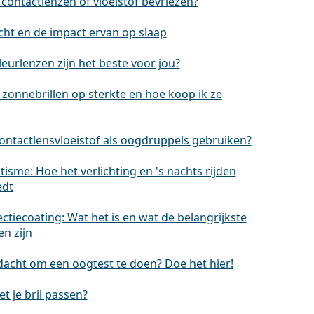
contactlenzen of vloeistof bevriezen?
cht en de impact ervan op slaap
eurlenzen zijn het beste voor jou?
 zonnebrillen op sterkte en hoe koop ik ze
contactlensvloeistof als oogdruppels gebruiken?
isme: Hoe het verlichting en 's nachts rijden
edt
ectiecoating: Wat het is en wat de belangrijkste
n zijn
dacht om een oogtest te doen? Doe het hier!
t je bril passen?