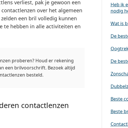
tlens verliest, pak je gewoon een
Heb ik e
n contactlenzen over het algemeen
nodig h
zelden een bril volledig kunnen
Wat is b
 te hebben in alle activiteiten en
De beste
Oogtrek
j lenzen proberen? Houd er rekening
De best
 een brilvoorschrift. Bezoek altijd
Zonscha
ontactlenzen besteld.
Dubbelz
Beste co
nderen contactlenzen
Beste br
Contactl