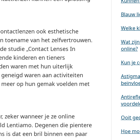
Kunnen 
Blauw li
Welke kl
ontactlenzen ook esthetische
en toename van het zelfvertrouwen.
Wat zijn
de studie „Contact Lenses In
online?
ende kinderen en tieners
Kun je 
eden waren met hun uiterlijk
 geneigd waren aan activiteiten
Astigmat
beïnvlo
n meer op hun gemak voelden met
Antirefl
voordele
, zeker wanneer je ze online
Ooit ge
ld Lentiamo. Degenen die pientere
Hoe moe
 is dat een bril binnen een paar