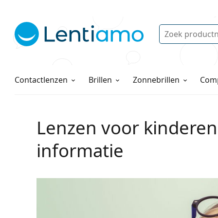
Zoek
Bestaande klant?
Navigatie menu
Lenzenvloeistoffen
Hoe bestellen
Contactlenzen
Brillen
Zonnebrillen
Comp
Lenzen voor kinderen
informatie