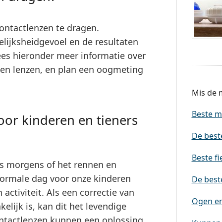
contactlenzen te dragen.
elijksheidgevoel en de resultaten
ees hieronder meer informatie over
len lenzen, en plan een oogmeting
Mis de m
Beste m
oor kinderen en tieners
De best
Beste fi
 's morgens of het rennen en
normale dag voor onze kinderen
De beste
ctiviteit. Als een correctie van
Ogen en 
elijk is, kan dit het levendige
ontactlenzen kunnen een oplossing