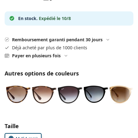
hors ligne
Toutes les marques
Persol
En stock.
Expédié le 10/8
Prada
Toutes les marques
Remboursement garanti pendant 30 jours
Déjà acheté par plus de 1000 clients
Payer en plusieurs fois
Autres options de couleurs
Choisissez les paramètres
Taille