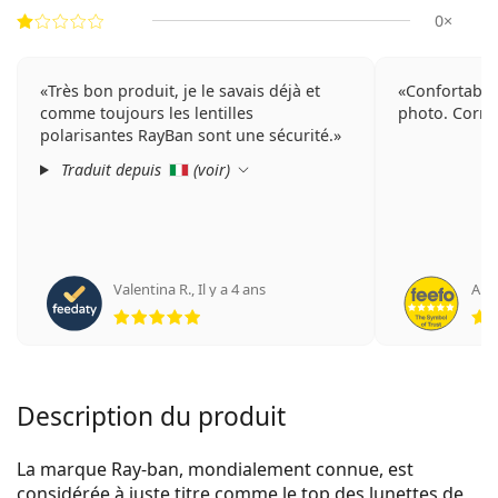
0×
Très bon produit, je le savais déjà et
Confortable 
comme toujours les lentilles
photo. Corre
polarisantes RayBan sont une sécurité.
Traduit depuis
(
voir
)
Valentina R.
,
Il y a 4 ans
An
évaluation 5 sur 5
Description du produit
La marque Ray-ban, mondialement connue, est
considérée à juste titre comme le top des lunettes de