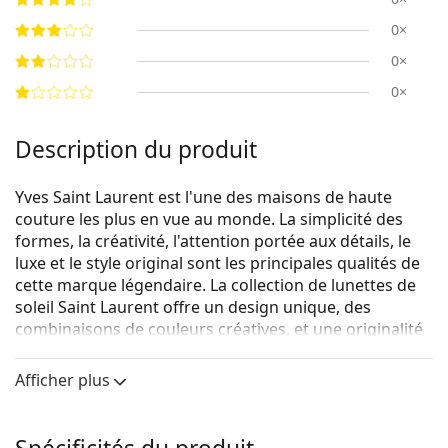
0×
0×
0×
Description du produit
Yves Saint Laurent est l'une des maisons de haute
couture les plus en vue au monde. La simplicité des
formes, la créativité, l'attention portée aux détails, le
luxe et le style original sont les principales qualités de
cette marque légendaire. La collection de lunettes de
soleil Saint Laurent offre un design unique, des
combinaisons de couleurs créatives, et une originalité
étonnante tout en prêtant attention aux dernières
tendances de la mode.
Afficher plus
Saint Laurent SL 572 001 50
sont des lunettes de soleil
unisexes.