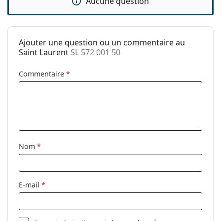
Aucune question
Sexe:
Unisex
Catégorie:
Lunettes de soleil
Ajouter une question ou un commentaire au
Marque:
Saint Laurent
Saint Laurent
SL 572 001 50
Utilisation:
Mode
Commentaire
*
Code:
SL 572 001 50
Disponible avec
Non
correction:
Nom
*
E-mail
*