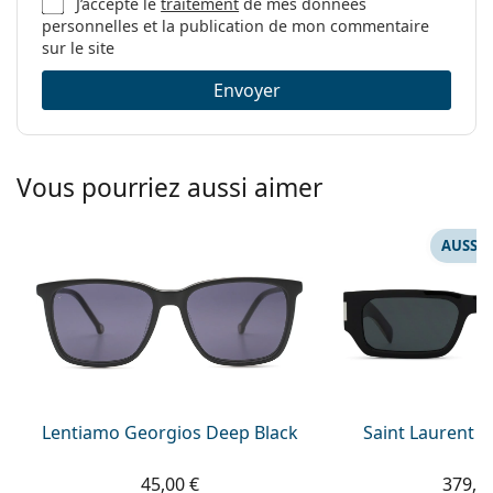
J’accepte le
traitement
de mes données
personnelles et la publication de mon commentaire
sur le site
Envoyer
Vous pourriez aussi aimer
AUSSI 
Lentiamo Georgios Deep Black
Saint Laurent S
45,00 €
379,9