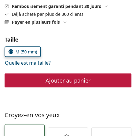
hors ligne
Toutes les marques
Remboursement garanti pendant 30 jours
Persol
Déjà acheté par plus de 300 clients
Payer en plusieurs fois
Prada
Toutes les marques
Choisissez les paramètres
Taille
M (50 mm)
Quelle est ma taille?
Ajouter au panier
Croyez-en vos yeux