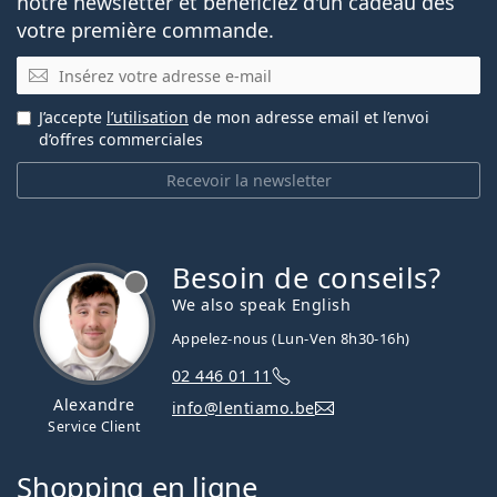
notre newsletter et bénéficiez d'un cadeau dès
votre première commande.
E-mail
J’accepte
l’utilisation
de mon adresse email et l’envoi
d’offres commerciales
Recevoir la newsletter
Besoin de conseils?
hors ligne
We also speak English
Appelez-nous (Lun-Ven 8h30-16h)
02 446 01 11
Alexandre
info@lentiamo.be
Service Client
Shopping en ligne