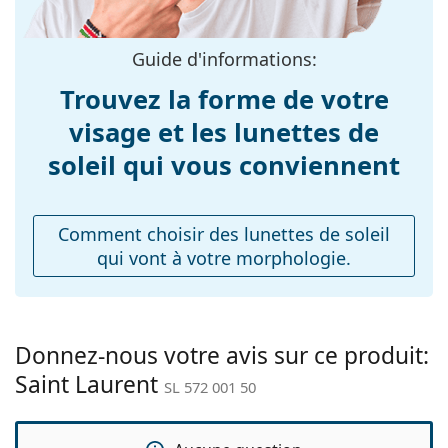
Largeur des
139 mm
verres:
Guide d'informations:
Longueur des
145 mm
Trouvez la forme de votre
branches:
visage et les lunettes de
Largeur du pont:
22 mm
soleil qui vous conviennent
Poids:
125 g
Plaquettes de nez
Non
ajustables:
Comment choisir des lunettes de soleil
qui vont à votre morphologie.
Charnière à
Non
ressort:
Accessoires
Étui:
Oui
Donnez-nous votre avis sur ce produit:
Saint Laurent
Tissu de
Oui
SL 572 001 50
nettoyage:
Autres