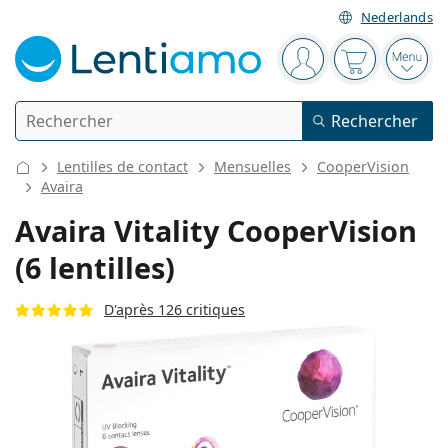
Nederlands
Barre de navigation
Vous êtes connect
Votre panier
Ouvri
Rechercher
Rechercher
Je suis déjà client chez Lentiamo
Navigation sur le site
Lentilles de contact
Mensuelles
CooperVision
Lentilles de contact
Avaira
Avaira Vitality CooperVision
La durée de port
Solutions
(6 lentilles)
Le type
Journalières
Le type
D'après 126 critiques
Lunettes de vue
Les marques
Sphériques et asphériques
Hebdomadaires
Volume
Solutions polyvalentes
Accessoires
Acuvue
Toriques pour l'astigmatisme
Bimensuelles
Le type
Offres spéciales
Pour femmes
Pour hommes
Pour enfants
Lunettes de soleil
Prix avantageux
de 50 à 120 ml
Solutions de peroxyde
Inspiration et conseils
Solutions
Biofinity
Progressives pour la presbytie
Mensuelles
Le type
Nouveautés
Duo-packs
de 225 à 500 ml
Sans agents conservateurs
Le type
Offres spéciales
Pour femmes
Pour hommes
Pour enfants
Toutes les lentilles de contact
Comment acheter des lentilles en ligne
Lunettes anti lumière bleue
Gouttes oculaires
Dailies
En silicone hydrogel