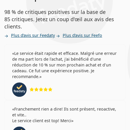
Les utilisateurs d'Avaira peuvent utiliser les contact
98 % de critiques positives sur la base de
lentilles Avaira Vitality Coopervision sans new
ordonnance.
85 critiques. Jetez un coup d'œil aux avis des
clients.
Vendu le plus souvent avec la solution
Vantio Multi-
Purpose 360 ml avec étui
.
Plus d’avis sur Feedaty
Plus d’avis sur Feefo
Ceci est un dispositif médical. Lisez le mode d'emploi
avant l'utilisation.
Le service était rapide et efficace. Malgré une erreur
de ma part lors de l'achat, j'ai bénéficié d'une
réduction de 10 % sur mon prochain achat et d'un
cadeau. Ce fut une expérience positive. Je
recommande.
évaluation 5 sur 5
Franchement rien a dire! Ils sont présent, reoactive,
et vite..
Le service client est top! Merci