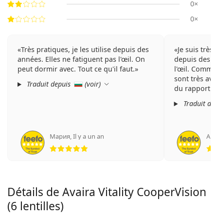
0×
0×
Très pratiques, je les utilise depuis des
Je suis très s
années. Elles ne fatiguent pas l'œil. On
depuis des an
peut dormir avec. Tout ce qu'il faut.
l'œil. Comman
sont très ava
Traduit depuis
(
voir
)
du rapport qu
Traduit de
Мария
,
Il y a un an
An
évaluation 5 sur 5
Détails de Avaira Vitality CooperVision
(6 lentilles)