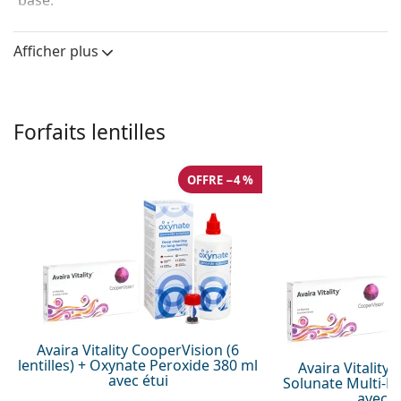
base:
meilleure mise au point.
Une protection against UV
– A class 1 UV filter that
Épaisseur
0.08 mm
blocks more than 90% of UVA rays and 99% of UVB
centrale:
Afficher plus
rays.
Module de
Comfortable to wear
0.6 MPa
–
Silicone hydrogel contact
flexibilité:
lentils
guarantee ocular comfort and vision
throughout the duration of the lentille.
Caractéristiques des verres
Forfaits lentilles
Matériau:
Fanfilcon A
Where are the destinations for Avaira
OFFRE −4 %
Hydrophilie:
55 %
Vitality CooperVision lentils?
Transmissibilité
110 Dk/t
à l'oxygène:
Those people who are myopes or hypermetropes.
Ceux qui prefèrent la commodity des lentilles
Filtre UV:
Oui
mensuelles.
En silicone
Oui
Ceux qui recherchent des lentilles confortables à un
hydrogel:
prix avantageux.
Utilisation
Avaira Vitality CooperVision (6
lentilles) + Oxynate Peroxide 380 ml
Frequently Asked Questions
Avaira Vitality (
Expiration:
Au moins 23 mois
avec étui
Solunate Multi-P
avec é