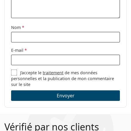
PureVision 2
Lentilles sphériques et asphériques
Related articles from our blog
Nom
*
Comment on the parameters of your contact lenses
on your order?
Are you used to contact lentils: cell temperature
E-mail
*
control?
Hydrogel contact lentils vs silicone hydrogel contact
lentils
Comment prendre soin de ses contact lentilles?
J’accepte le
traitement
de mes données
Hydrogen peroxyde solution: essential tricks and
personnelles et la publication de mon commentaire
sur le site
advice
The UV filter of contact lentils increases the protection
Envoyer
of the cornée against dangerous ultraviolet rays.
Cependant, les lentilles ne couvrent pas entièrement
l'œil ou la zone oculaire. I don't recommend wearing
contact lentils for UV filters and soleil lunettes for
Vérifié par nos clients
optimal protection against harmful UV rays.