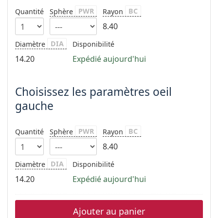
hors ligne
Toutes les marques
PWR
BC
Quantité
Sphère
Rayon
Persol
8.40
Prada
DIA
Diamètre
Disponibilité
Toutes les marques
14.20
Expédié aujourd'hui
Choisissez les paramètres oeil
gauche
PWR
BC
Quantité
Sphère
Rayon
8.40
DIA
Diamètre
Disponibilité
14.20
Expédié aujourd'hui
Ajouter au panier