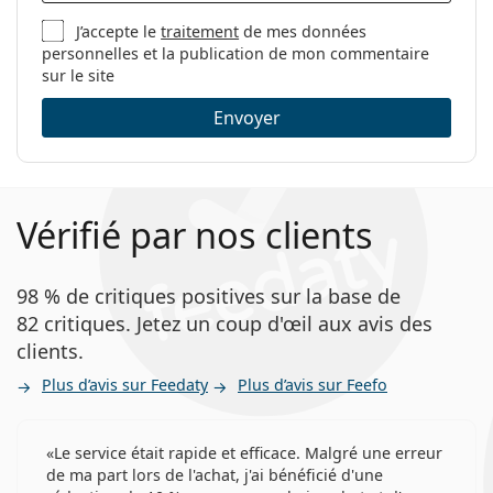
Fabriquant:
Alcon
J’accepte le
traitement
de mes données
Nombre de
6
personnelles et la publication de mon commentaire
lentilles:
sur le site
Poids:
17 g
Envoyer
Autres
Catégorie:
Lentilles mensuelles
Silicone hydrogel
Vérifié par nos clients
Lentilles de contact
Lentilles sphériques et asphériques
98 % de critiques positives sur la base de
82 critiques. Jetez un coup d'œil aux avis des
clients.
Plus d’avis sur Feedaty
Plus d’avis sur Feefo
Le service était rapide et efficace. Malgré une erreur
de ma part lors de l'achat, j'ai bénéficié d'une