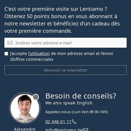
C'est votre première visite sur Lentiamo ?
Obtenez 50 points bonus en vous abonnant à
notre newsletter et bénéficiez d'un cadeau dès
votre première commande.
E-mail
J’accepte
l’utilisation
de mon adresse email et l’envoi
d’offres commerciales
Recevoir la newsletter
Besoin de conseils?
hors ligne
We also speak English
Appelez-nous (Lun-Ven 8h30-16h)
02 446 01 11
Alexandre
info@lentiamo.be