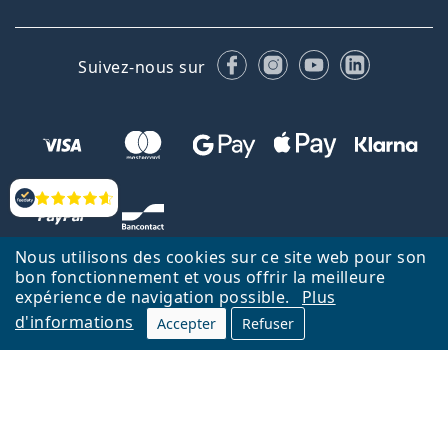
Facebook
Instagram
YouTube
LinkedIn
Suivez-nous sur
Évaluation
Nous utilisons des cookies sur ce site web pour son
bon fonctionnement et vous offrir la meilleure
expérience de navigation possible.
Plus
d'informations
Accepter
Refuser
Retour à la page d'accueil
Haut
Nederlands
Lentiamo.be est géré et exploité par Lentiamo s.r.o., République
tchèque
Un service en ligne pour vous depuis 18 ans.