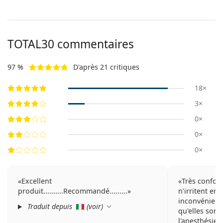
TOTAL30 commentaires
97 %
D'après 21 critiques
18×
3×
0×
0×
0×
Excellent
Très conforta
produit..........Recommandé.........
n'irritent en r
inconvénient
Traduit depuis
(
voir
)
qu'elles son
l'anesthésie*