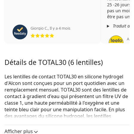
25 -26 jours
pas un mois c
être pas une
part non plus.
Traduit de
Giorgio C.
,
Il y a 4 mois
le fonctionn
évaluation 5 sur 5
ou dans son 
An
expliquer la
réduite après
Détails de TOTAL30 (6 lentilles)
Les lentilles de contact TOTAL30 en silicone hydrogel
d'Alcon sont conçues pour un port quotidien avec un
remplacement mensuel. TOTAL30 sont des lentilles de
contact à gradient d'eau qui présentent un filtre UV de
classe 1, une haute perméabilité à l'oxygène et une
teinte bleu clair pour une manipulation facile. En plus
des avantages du silicone hydrogel, les lentilles
TOTAL30 possèdent des technologies uniques qui
assurent un port confortable et une excellente vision.
Afficher plus