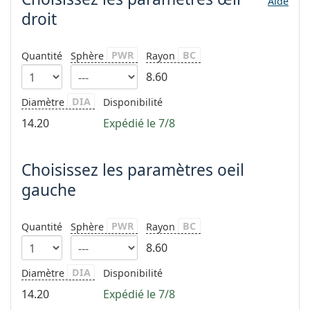
Aide
hors ligne
Toutes les marques
droit
Persol
Prada
PWR
BC
Quantité
Sphère
Rayon
8.60
Toutes les marques
DIA
Diamètre
Disponibilité
14.20
Expédié le 7/8
Choisissez les paramètres oeil
gauche
PWR
BC
Quantité
Sphère
Rayon
8.60
DIA
Diamètre
Disponibilité
14.20
Expédié le 7/8