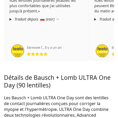
Les lentilles journalières jetables les
Des lentille
plus confortables que j'ai utilisées
peuvent être 
jusqu'à présent.
du matin au s
Traduit depuis
(
voir
)
Traduit de
Евгения Г.
,
Il y a un an
Вик
évaluation 5 sur 5
Détails de Bausch + Lomb ULTRA One
Day (90 lentilles)
Les Bausch + Lomb ULTRA One Day sont des lentilles
de contact journalières conçues pour corriger la
myopie et l'hypermétropie. ULTRA One Day combine
deux technologies révolutionnaires, Advanced