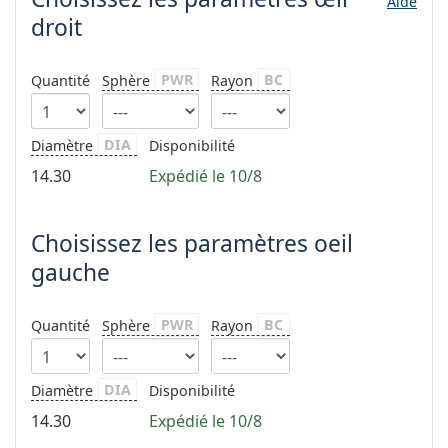
Aide
hors ligne
Toutes les marques
droit
Persol
Prada
PWR
BC
Quantité
Sphère
Rayon
Toutes les marques
DIA
Diamètre
Disponibilité
14.30
Expédié le 10/8
Choisissez les paramètres oeil
gauche
PWR
BC
Quantité
Sphère
Rayon
DIA
Diamètre
Disponibilité
14.30
Expédié le 10/8