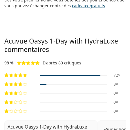
vous pouvez échanger contre des
cadeaux gratuits
.
Acuvue Oasys 1-Day with HydraLuxe
commentaires
98 %
D'après 80 critiques
72×
8×
0×
0×
0×
Acuvue Oasys 1-Day with HydraLuxe
Super honnê