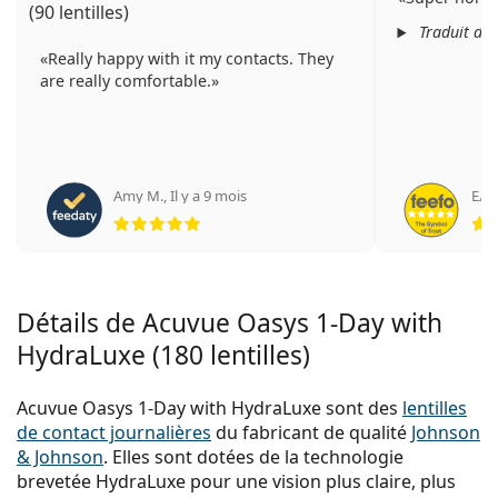
(90 lentilles)
Traduit de
Really happy with it my contacts. They
are really comfortable.
Amy M.
,
Il y a 9 mois
Еле
évaluation 5 sur 5
Détails de Acuvue Oasys 1-Day with
HydraLuxe (180 lentilles)
Acuvue Oasys 1-Day with HydraLuxe sont des
lentilles
de contact journalières
du fabricant de qualité
Johnson
& Johnson
. Elles sont dotées de la technologie
brevetée HydraLuxe pour une vision plus claire, plus