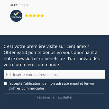
lentille diminue à mesure que la quantité
Excellent
augmente, ce qui signifie que l'option 180 lentilles
évaluation 5 sur 5
vous permettra d'économiser de l'argent à long
terme.
Autres lentilles de contact jetables
journalières
C'est votre première visite sur Lentiamo ?
Obtenez 50 points bonus en vous abonnant à
1-DAY Acuvue Moist
notre newsletter et bénéficiez d'un cadeau dès
DAILIES AquaComfort Plus
votre première commande.
DAILIES Total 1
E-mail
Lenjoy 1 Day Comfort
SofLens Daily Disposable
J’accepte
l’utilisation
de mon adresse email et l’envoi
d’offres commerciales
Articles associés du blog Lentiamo
Recevoir la newsletter
Comment lire les paramètres de votre ordonnance