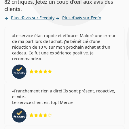
vos besoins spécifiques.
82 critiques. Jetez un coup d'œil aux avis des
clients.
Peut-on dormir avec Acuvue Oasys 1-Day with
Plus d’avis sur Feedaty
Plus d’avis sur Feefo
HydraLuxe ?
Le service était rapide et efficace. Malgré une erreur
de ma part lors de l'achat, j'ai bénéficié d'une
Quelle est la différence entre un paquet de 30,
réduction de 10 % sur mon prochain achat et d'un
un paquet de 90 et un paquet de 180 d'Acuvue
cadeau. Ce fut une expérience positive. Je
Oasys 1-Day ?
recommande.
Les lentilles Acuvue Oasys 1-Day with HydraLuxe
évaluation 5 sur 5
sont présentées sous blister de 30, 90 et 180
lentilles individuelles. Si une lentille est utilisée par
jour, un paquet de 30 lentilles durera 30 jours, un
Franchement rien a dire! Ils sont présent, reoactive,
paquet de 90 lentilles durera 90 jours et un paquet
et vite..
de 180 lentilles durera 180 jours.
Le service client est top! Merci
En termes de coût initial, le pack de
30 lentilles
est
évaluation 4 sur 5
l'option la moins chère, suivi du pack de
90
lentilles
, puis de l'option Acuvue Oasys 1-Day avec
lentilles HydraLuxe (180 lentilles). Le prix par