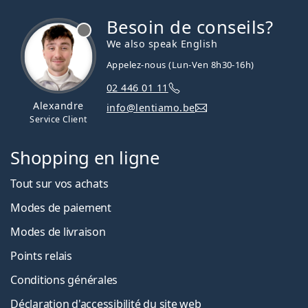
de lentilles de contact ?
S'habituer aux lentilles de contact : Combien de
Besoin de conseils?
hors ligne
temps cela prend-il ?
We also speak English
Comment entretenir ses lentilles de contact
Peut-on se doucher avec des lentilles de contact ?
Appelez-nous (Lun-Ven 8h30-16h)
Vendu le plus souvent avec les collyres
Solunate Eye
02 446 01 11
Drops 15 ml
.
Alexandre
info@lentiamo.be
Service Client
Ceci est un dispositif médical. Lisez le mode d'emploi
avant l'utilisation.
Shopping en ligne
Tout sur vos achats
Modes de paiement
Modes de livraison
Points relais
Conditions générales
Déclaration d'accessibilité du site web