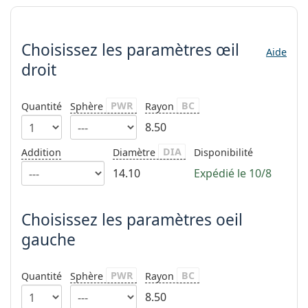
hors ligne
Toutes les marques
Choisissez les paramètres
Persol
Choisissez les paramètres
œil
Prada
Aide
droit
Toutes les marques
PWR
BC
Quantité
Sphère
Rayon
8.50
DIA
Addition
Diamètre
Disponibilité
14.10
Expédié le 10/8
Choisissez les paramètres oeil
gauche
PWR
BC
Quantité
Sphère
Rayon
8.50