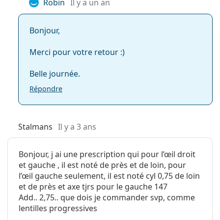
Robin
Il y a un an
Teinte de
Oui
Questions fréquemment posées
manipulation:
Bonjour,
Vous pouvez
Non
Merci pour votre retour :)
dormir avec ces
Pendant combien de temps peut-on porter
lentilles:
Dailies Total 1 Multifocal ?
Belle journée.
Indicateur
Non
Répondre
endroit/envers:
Pouvez-vous dormir avec Dailies Total 1
Paquet
Multifocal ?
Fabriquant:
Alcon
Stalmans
Il y a 3 ans
Nombre de
30
Quelle est la différence entre un paquet de 30 et
lentilles:
un paquet de 90 de Dailies Total 1 Multifocal ?
Bonjour, j ai une prescription qui pour l’œil droit
et gauche , il est noté de près et de loin, pour
Poids:
71 g
l’œil gauche seulement, il est noté cyl 0,75 de loin
Autres
et de près et axe tjrs pour le gauche 147
Autres lentilles de contact
Add.. 2,75.. que dois je commander svp, comme
Catégorie:
Lentilles journalières
multifocales journalières
lentilles progressives
Silicone hydrogel