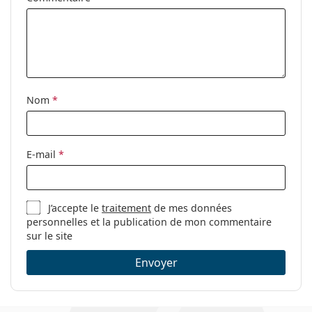
Drops 15 ml
.
Ceci est un dispositif médical. Lisez le mode d'emploi
avant l'utilisation.
Nom
*
E-mail
*
J’accepte le
traitement
de mes données
personnelles et la publication de mon commentaire
sur le site
Envoyer