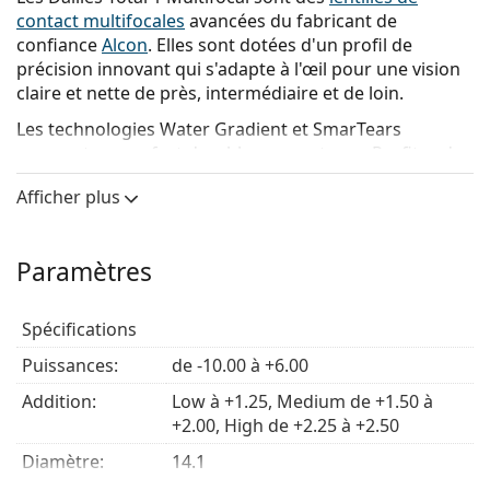
contact multifocales
avancées du fabricant de
confiance
Alcon
. Elles sont dotées d'un profil de
précision innovant qui s'adapte à l'œil pour une vision
claire et nette de près, intermédiaire et de loin.
Les technologies Water Gradient et SmarTears
assurent un confort durable aux porteurs. Profitez du
confort et de la commodité de ces lentilles journalières
Afficher plus
de la gamme fiable
Dailies
.
Principaux avantages
Paramètres
Humidité constante
- La technologie unique Water
Spécifications
Gradient permet à près de 100 % de l'eau de rester
Puissances:
à la surface de la lentille, formant un doux coussin
de -10.00 à +6.00
d'humidité.
Addition:
Low à +1.25, Medium de +1.50 à
Haute respirabilité
- Les
lentilles en silicone
+2.00, High de +2.25 à +2.50
hydrogel
garantissent un niveau élevé d'oxygène à
Diamètre:
travers la lentille jusqu'à l'œil, ce qui permet aux
14.1
yeux de rester blancs et d'avoir l'air en bonne santé.