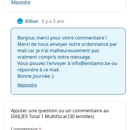
Répondre
Lentilles progressives et
1-DAY Acuvue Moist Multifocal
multifocales
Biotrue ONEday for Presbyopia
Lentilles de contact
DAILIES AquaComfort Plus Multifocal
Killian
Il y a 3 ans
MyDay daily disposable Multifocal
Proclear 1 Day Multifocal
Bonjour, merci pour votre commentaire !
Merci de nous envoyer votre ordonnance par
Articles connexes de notre blog
mail car je n'ai malheureusement pas
vraiment compris votre message.
Vous pouvez l'envoyer à info@lentiamo.be ou
Comment lire les paramètres de votre ordonnance
répondre à ce mail.
de lentilles de contact ?
Bonne journée :)
S'habituer aux lentilles de contact : Combien de
temps cela prend-il ?
Répondre
Comment entretenir les lentilles de contact ?
Peut-on se doucher avec des lentilles de contact ?
Lentilles de contact en hydrogel ou en silicone
hydrogel ?
Ajouter une question ou un commentaire au
DAILIES Total 1 Multifocal (30 lentilles)
Vendu le plus souvent avec les collyres
Solunate Eye
Commentaire
*