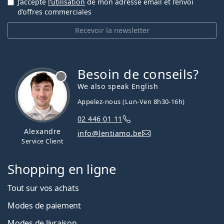
J’accepte
l’utilisation
de mon adresse email et l’envoi
d’offres commerciales
Recevoir la newsletter
Besoin de conseils?
hors ligne
We also speak English
Appelez-nous (Lun-Ven 8h30-16h)
02 446 01 11
Alexandre
info@lentiamo.be
Service Client
Shopping en ligne
Tout sur vos achats
Modes de paiement
Modes de livraison