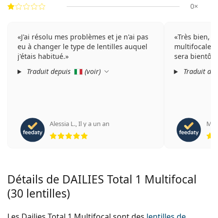
0×
J'ai résolu mes problèmes et je n'ai pas
Très bien, m
eu à changer le type de lentilles auquel
multifocale m
j'étais habitué.
sera bientôt 
Traduit depuis
(
voir
)
Traduit de
Alessia L.
,
Il y a un an
Mari
évaluation 5 sur 5
Détails de DAILIES Total 1 Multifocal
(30 lentilles)
Les Dailies Total 1 Multifocal sont des
lentilles de