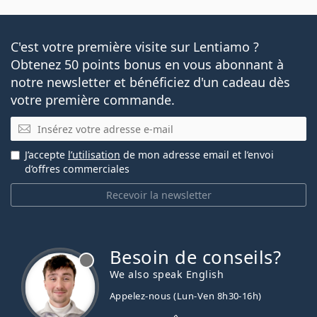
Vendu le plus souvent avec les collyres
Solunate Eye
Drops 15 ml
.
C'est votre première visite sur Lentiamo ?
Ceci est un dispositif médical. Lisez le mode d'emploi
Obtenez 50 points bonus en vous abonnant à
avant l'utilisation.
notre newsletter et bénéficiez d'un cadeau dès
votre première commande.
E-mail
J’accepte
l’utilisation
de mon adresse email et l’envoi
d’offres commerciales
Recevoir la newsletter
Besoin de conseils?
hors ligne
We also speak English
Appelez-nous (Lun-Ven 8h30-16h)