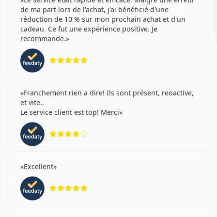
de ma part lors de l'achat, j'ai bénéficié d'une
réduction de 10 % sur mon prochain achat et d'un
Que se passe-t-il si vous portez des lentilles de
cadeau. Ce fut une expérience positive. Je
contact journalières pendant plus d'une
recommande.
journée ?
évaluation 5 sur 5
Peut-on dormir avec les DAILIES Total 1 ?
Franchement rien a dire! Ils sont présent, reoactive,
et vite..
DAILIES Total 1 vs Acuvue Oasys 1-Day : Laquelle
Le service client est top! Merci
est la meilleure ?
évaluation 4 sur 5
Quelle est la différence entre les boîtes de 30, 90
et 180 DAILIES Total 1 ?
Excellent
évaluation 5 sur 5
Autres lentilles de contact journalières