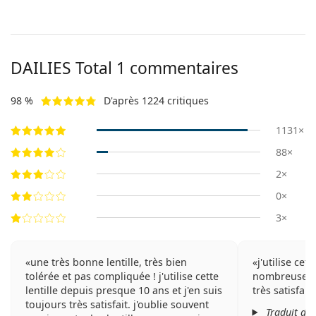
DAILIES Total 1 commentaires
98 %
D'après 1224 critiques
1131×
88×
2×
0×
3×
une très bonne lentille, très bien
j'utilise cet
tolérée et pas compliquée ! j'utilise cette
nombreuses a
lentille depuis presque 10 ans et j'en suis
très satisfait 
toujours très satisfait. j'oublie souvent
Traduit de