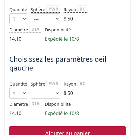
hors ligne
Toutes les marques
PWR
BC
Quantité
Sphère
Rayon
Persol
8.50
Prada
DIA
Diamètre
Disponibilité
Toutes les marques
14.10
Expédié le 10/8
Choisissez les paramètres oeil
gauche
PWR
BC
Quantité
Sphère
Rayon
8.50
DIA
Diamètre
Disponibilité
14.10
Expédié le 10/8
Ajouter au panier