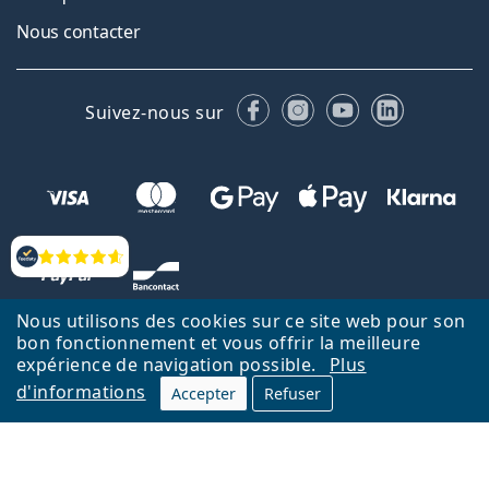
Nous contacter
Facebook
Instagram
YouTube
LinkedIn
Suivez-nous sur
Évaluation
Nous utilisons des cookies sur ce site web pour son
bon fonctionnement et vous offrir la meilleure
expérience de navigation possible.
Plus
d'informations
Accepter
Refuser
Retour à la page d'accueil
Haut
Nederlands
Lentiamo.be est géré et exploité par Lentiamo s.r.o., République
tchèque
Un service en ligne pour vous depuis 18 ans.