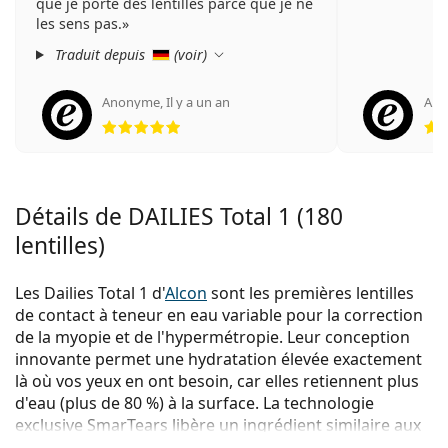
que je porte des lentilles parce que je ne
les sens pas.
Traduit depuis
(
voir
)
Anonyme
,
Il y a un an
An
évaluation 5 sur 5
Détails de DAILIES Total 1 (180
lentilles)
Les Dailies Total 1 d'
Alcon
sont les premières lentilles
de contact à teneur en eau variable pour la correction
de la myopie et de l'hypermétropie. Leur conception
innovante permet une hydratation élevée exactement
là où vos yeux en ont besoin, car elles retiennent plus
d'eau (plus de 80 %) à la surface. La technologie
exclusive SmarTears libère un ingrédient similaire aux
larmes naturelles, qui contribue à la stabilisation du