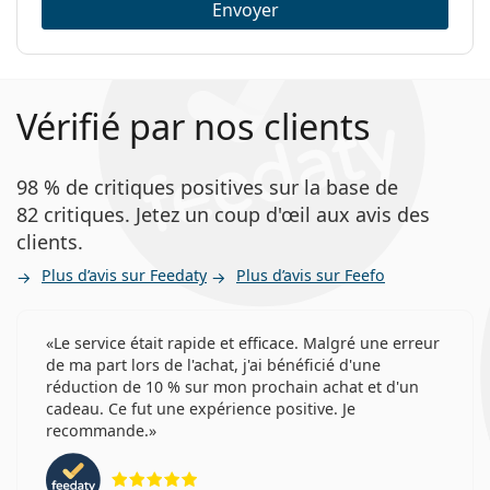
Envoyer
lentilles:
Poids:
14 g
Autres
Vérifié par nos clients
Catégorie:
Lentilles mensuelles
Silicone hydrogel
98 % de critiques positives sur la base de
Lentilles progressives et
82 critiques. Jetez un coup d'œil aux avis des
multifocales
clients.
Lentilles de contact
Plus d’avis sur Feedaty
Plus d’avis sur Feefo
Le service était rapide et efficace. Malgré une erreur
de ma part lors de l'achat, j'ai bénéficié d'une
réduction de 10 % sur mon prochain achat et d'un
cadeau. Ce fut une expérience positive. Je
recommande.
évaluation 5 sur 5