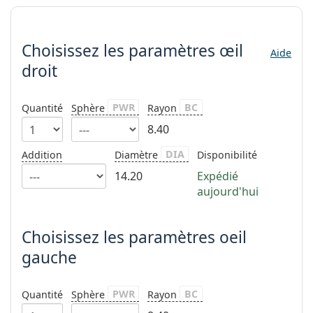
hors ligne
Toutes les marques
Choisissez les paramètres
Persol
Choisissez les paramètres
œil
Prada
Aide
droit
Toutes les marques
PWR
BC
Quantité
Sphère
Rayon
8.40
DIA
Addition
Diamètre
Disponibilité
14.20
Expédié
aujourd'hui
Choisissez les paramètres oeil
gauche
PWR
BC
Quantité
Sphère
Rayon