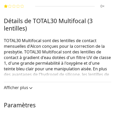
0×
Détails de TOTAL30 Multifocal (3
lentilles)
TOTAL30 Multifocal sont des lentilles de contact
mensuelles d'Alcon conçues pour la correction de la
presbytie. TOTAL30 Multifocal sont des lentilles de
contact à gradient d'eau dotées d'un filtre UV de classe
1, d'une grande perméabilité à l'oxygène et d'une
teinte bleu clair pour une manipulation aisée. En plus
des avantages de l'hydrogel de silicone, les lentilles de
contact TOTAL30 Multifocal sont dotées de
technologies uniques qui garantissent un port
Afficher plus
confortable et une excellente vision.
Quels sont les principaux avantages des lentilles de
Paramètres
contact TOTAL30 Multifocal ?
La conception du profil de précision assure des