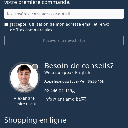
votre première commande.
E-mail
J’accepte
l’utilisation
de mon adresse email et l’envoi
d’offres commerciales
Recevoir la newsletter
Besoin de conseils?
hors ligne
We also speak English
Appelez-nous (Lun-Ven 8h30-16h)
02 446 01 11
Alexandre
info@lentiamo.be
Service Client
Shopping en ligne