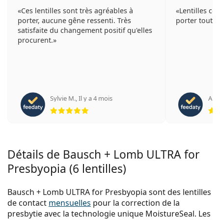
Ces lentilles sont très agréables à
Lentilles co
porter, aucune gêne ressenti. Très
porter toute 
satisfaite du changement positif qu'elles
procurent.
Sylvie M.
,
Il y a 4 mois
Ann
évaluation 5 sur 5
Détails de Bausch + Lomb ULTRA for
Presbyopia (6 lentilles)
Bausch + Lomb ULTRA for Presbyopia sont des lentilles
de contact
mensuelles
pour la correction de la
presbytie avec la technologie unique MoistureSeal. Les