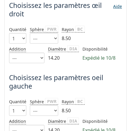
hors ligne
Toutes les marques
Choisissez les paramètres
œil
Aide
Persol
droit
Prada
PWR
BC
Quantité
Sphère
Rayon
Toutes les marques
8.50
DIA
Addition
Diamètre
Disponibilité
14.20
Expédié le 10/8
Choisissez les paramètres oeil
gauche
PWR
BC
Quantité
Sphère
Rayon
8.50
DIA
Addition
Diamètre
Disponibilité
14.20
Expédié le 10/8