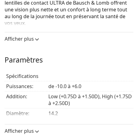
lentilles de contact ULTRA de Bausch & Lomb offrent
une vision plus nette et un confort à long terme tout
au long de la journée tout en préservant la santé de
vos yeux.
Les lentilles de contact Bausch + Lomb ULTRA for
Afficher plus
Presbyopia permettent un port continu jusqu'à six
nuits et sept jours.
Cependant, consultez toujours votre ophtalmologiste
Paramètres
pour connaître la méthode de port prolongé qui vous
convient le mieux.
Spécifications
Les lentilles de contact multifocales
Bausch + Lomb
Puissances:
de -10.0 à +6.0
ULTRA pour Presbyopia présentent un design
progressif innovant à 3 zones qui vous offre une vision
Addition:
Low (+0.75D à +1.50D), High (+1.75D
exceptionnelle à distance. Pour toutes les distances
à +2.50D)
elles vous offrent une vision claire de près, de loin et
Diamètre:
14.2
entre les deux. Le bord mince breveté offre un confort
exceptionnel tout au long de la journée.
Courbure de
8.5
base:
Afficher plus
Qu'est-ce que la presbytie?