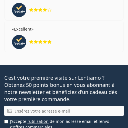
évaluation 4 sur 5
Combien de temps peut-on porter les lentilles
Bausch + Lomb ULTRA One Day Multifocal?
Excellent
évaluation 5 sur 5
Peut-on dormir avec les lentilles Bausch + Lomb
ULTRA One Day Multifocal?
Ceci est un dispositif médical. Lisez le mode d'emploi
avant l'utilisation.
C'est votre première visite sur Lentiamo ?
Obtenez 50 points bonus en vous abonnant à
notre newsletter et bénéficiez d'un cadeau dès
votre première commande.
E-mail
J’accepte
l’utilisation
de mon adresse email et l’envoi
d’offres commerciales