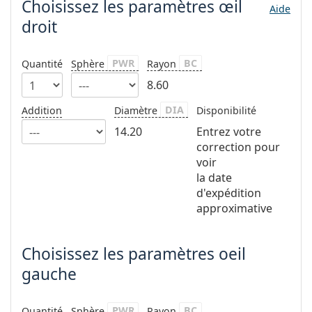
Choisissez les paramètres
œil
hors ligne
Toutes les marques
Aide
Persol
droit
Prada
PWR
BC
Quantité
Sphère
Rayon
Toutes les marques
8.60
DIA
Addition
Diamètre
Disponibilité
14.20
Entrez votre
correction pour
voir
la date
d'expédition
approximative
Choisissez les paramètres oeil
gauche
PWR
BC
Quantité
Sphère
Rayon