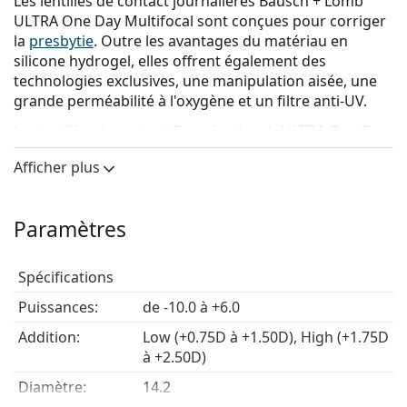
Les lentilles de contact journalières Bausch + Lomb
ULTRA One Day Multifocal sont conçues pour corriger
la
presbytie
. Outre les avantages du matériau en
silicone hydrogel, elles offrent également des
technologies exclusives, une manipulation aisée, une
grande perméabilité à l'oxygène et un filtre anti-UV.
Les lentilles de contact Bausch + Lomb ULTRA One Day
Multifocal associent les technologies Advanced
Afficher plus
MoistureSeal et ComfortFeel, qui agissent ensemble
pour offrir un confort exceptionnel jusqu’à 16 heures
de port. Les lentilles conservent jusqu’à 96 %
Paramètres
d’hydratation tout au long de la journée et aident à
prévenir la sécheresse oculaire causée par la réduction
du clignement des yeux lors de l’utilisation d’appareils
Spécifications
numériques. Grâce à une hydratation stable et à
Puissances:
de -10.0 à +6.0
d’excellentes propriétés physiques, elles assurent un
port confortable tout au long de la journée.
Addition:
Low (+0.75D à +1.50D), High (+1.75D
à +2.50D)
Les lentilles Bausch + Lomb ULTRA One Day Multifocal
sont dotées d'une conception progressive innovante à
Diamètre:
14.2
trois zones qui offre une vision exceptionnelle de près,