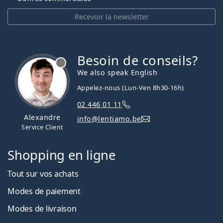
Recevoir la newsletter
Besoin de conseils?
hors ligne
We also speak English
Appelez-nous (Lun-Ven 8h30-16h)
02 446 01 11
Alexandre
info@lentiamo.be
Service Client
Shopping en ligne
Tout sur vos achats
Modes de paiement
Modes de livraison