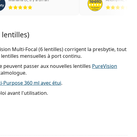
évaluation 5 sur 5
éva
lentilles)
sion Multi-Focal (6 lentilles) corrigent la presbytie, tout
lentilles mensuelles à port continu.
ne peuvent passer aux nouvelles lentilles
PureVision
talmologue.
i-Purpose 360 ml avec étui
.
i avant l'utilisation.