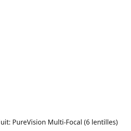
b
uelles
t continu
gel
essives et multifocales
ntact
t: PureVision Multi-Focal (6 lentilles)