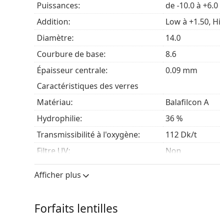
Puissances:
de -10.0 à +6.0
Addition:
Low à +1.50, Hi
Diamètre:
14.0
Courbure de base:
8.6
Épaisseur centrale:
0.09 mm
Caractéristiques des verres
Matériau:
Balafilcon A
Hydrophilie:
36 %
Transmissibilité à l'oxygène:
112 Dk/t
Filtre UV:
Non
En silicone hydrogel:
Oui
Afficher plus
Utilisation
Expiration:
Au moins 12 m
Forfaits lentilles
Teinte de manipulation:
Oui