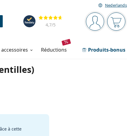
Nederlands
Barre de navigation
Évaluation
Vous êtes connec
Votre pa
4,7
/5
t accessoires
réductions
Produits-bonus
entilles)
âce à cette