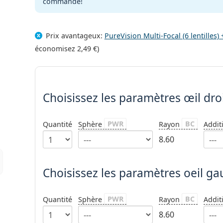
commande!
Prix avantageux:
PureVision Multi-Focal (6 lentilles
économisez
2,49 €
)
Choisissez les paramètres
Choisissez les paramètres
œil dro
PWR
BC
Quantité
Sphère
Rayon
Addit
8.60
Choisissez les paramètres oeil g
PWR
BC
Quantité
Sphère
Rayon
Addit
8.60