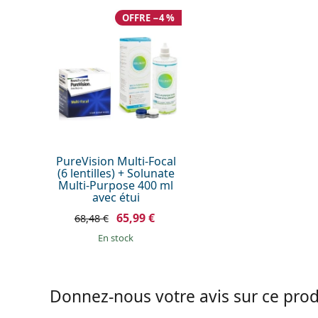
Vous pouvez dormir avec ces
Oui
OFFRE −4 %
lentilles:
Indicateur endroit/envers:
Non
Paquet
Fabriquant:
Bausch & Lom
Nombre de lentilles:
6
Poids:
52 g
PureVision Multi-Focal
(6 lentilles) + Solunate
Autres
Multi-Purpose 400 ml
Catégorie:
Lentilles mens
avec étui
Lentilles à por
65,99 €
68,48 €
Silicone hydro
en stock
Lentilles progr
Lentilles de co
Donnez-nous votre avis sur ce produi