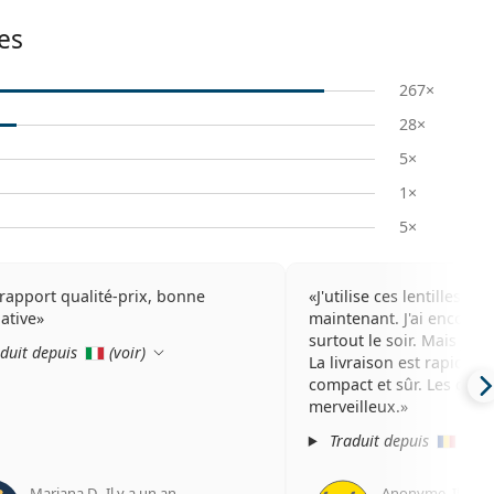
es
267×
28×
5×
1×
5×
rapport qualité-prix, bonne
J'utilise ces lentilles d
native
maintenant. J'ai encore d
surtout le soir. Mais je v
duit depuis
(
voir
)
La livraison est rapide et
compact et sûr. Les cade
merveilleux.
Traduit depuis
(
voir
Mariana D.
,
Il y a un an
Anonyme
,
Il y a 