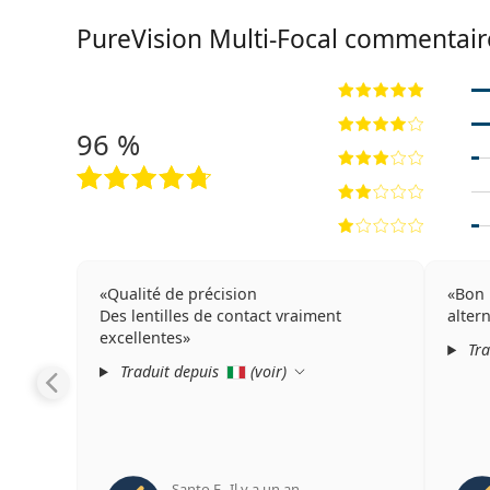
PureVision Multi-Focal commentair
96 %
Qualité de précision
Bon 
Des lentilles de contact vraiment
alter
excellentes
Tra
Traduit depuis
(
voir
)
Santo F.
,
Il y a un an