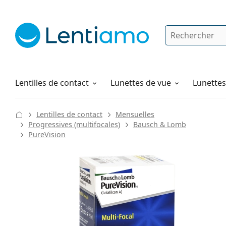
Rechercher
Je suis déjà client chez Lentiamo
Navigation sur le site
Solutions
Comment commander
Lentilles de contact
Lunettes de vue
Lunettes 
Lentilles de contact
Mensuelles
Progressives (multifocales)
Bausch & Lomb
PureVision