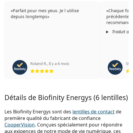
Parfait pour mes yeux. Je l utilise
Chaque fois,
depuis longtemps
précédente : 
recommande 
Traduit de
Roland R.
,
Il y a 6 mois
Stef
évaluation 5 sur 5
Détails de Biofinity Energys (6 lentilles)
Les Biofinity Energys sont des
lentilles de contact
de
première qualité du fabricant de confiance
CooperVision
. Conçues spécialement pour répondre
aux exigences de notre mode de vie numérique, ces