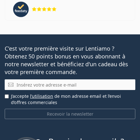
évaluation 5 sur 5
C'est votre première visite sur Lentiamo ?
Obtenez 50 points bonus en vous abonnant à
notre newsletter et bénéficiez d'un cadeau dès
votre première commande.
E-mail
J’accepte
l’utilisation
de mon adresse email et l’envoi
d’offres commerciales
Recevoir la newsletter
hors ligne