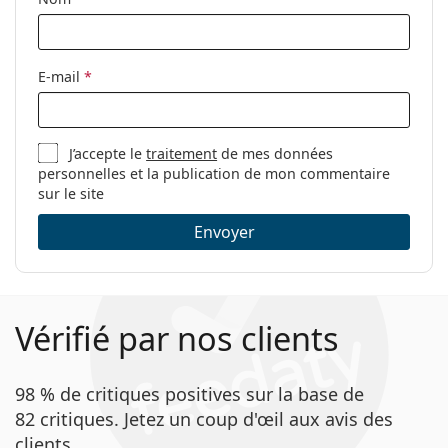
Lenjoy Monthly Day & Night
PureVision 2
SofLens 59
E-mail
*
TOTAL30
Articles connexes de notre blog
J’accepte le
traitement
de mes données
personnelles et la publication de mon commentaire
sur le site
Comment lire les paramètres de votre ordonnance
de lentilles de contact ?
Envoyer
S'habituer aux lentilles de contact : Combien de
temps cela prend-il ?
Comment entretenir les lentilles de contact ?
Peut-on se doucher avec des lentilles de contact ?
Vérifié par nos clients
Lentilles de contact en silicone hydrogel ou en
hydrogel
Vendu le plus souvent avec la solution
Solunate Multi-
98 % de critiques positives sur la base de
Purpose 400 ml avec étui
.
82 critiques. Jetez un coup d'œil aux avis des
Ceci est un dispositif médical. Lisez le mode d'emploi
clients.