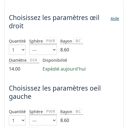
Choisissez les paramètres
hors ligne
Toutes les marques
Persol
Choisissez les paramètres
œil
Aide
Prada
droit
Toutes les marques
PWR
BC
Quantité
Sphère
Rayon
8.60
DIA
Diamètre
Disponibilité
14.00
Expédié aujourd'hui
Choisissez les paramètres oeil
gauche
PWR
BC
Quantité
Sphère
Rayon
8.60