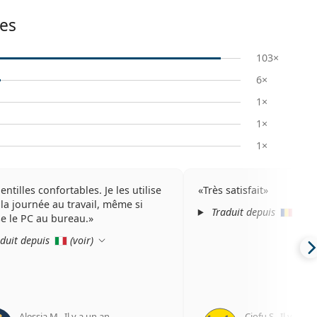
es
103×
6×
1×
1×
1×
entilles confortables. Je les utilise
Très satisfait
 la journée au travail, même si
Traduit depuis
(
voir
ise le PC au bureau.
duit depuis
(
voir
)
Alessia M.
,
Il y a un an
Ciofu S.
,
Il y a un