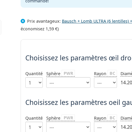
commande!
Prix avantageux:
Bausch + Lomb ULTRA (6 lentilles) 
économisez
1,59 €
)
Choisissez les paramètres
Choisissez les paramètres
œil dro
PWR
BC
Quantité
Sphère
Rayon
Diam
14.2
Choisissez les paramètres oeil g
PWR
BC
Quantité
Sphère
Rayon
Diam
14.2