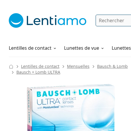
Rechercher
Je suis déjà client chez Lentiamo
Navigation sur le site
Solutions
Comment commander
Lentilles de contact
Lunettes de vue
Lunettes 
Lentilles de contact
Mensuelles
Bausch & Lomb
Bausch + Lomb ULTRA