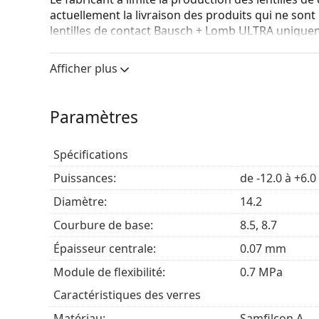
actuellement la livraison des produits qui ne sont
lentilles de contact Bausch + Lomb ULTRA unique
stock. Les versions qui ne sont pas en stock ne 
Afficher plus
Principaux avantages
Paramètres
Quels sont les avantages que ces
lentilles Bausch & Lomb
offre
Spécifications
Haute respirabilité
– Le Samfilcon A, un matéria
Puissances:
de -12.0 à +6.0
d'oxygène de passer à travers la lentille jusqu'
grand confort.
Diamètre:
14.2
Clarté constante
– La rétention optimale de l'h
Courbure de base:
8.5, 8.7
gênant du matin au soir.
Riche en hydratation
– La technologie MoistureSe
Épaisseur centrale:
0.07 mm
retrait pour une hydratation tout au long de la
Module de flexibilité:
0.7 MPa
Période de port flexible
– Les lentilles mensue
prolongé
pour certaines personnes.
Caractéristiques des verres
Matériau:
Samfilcon A