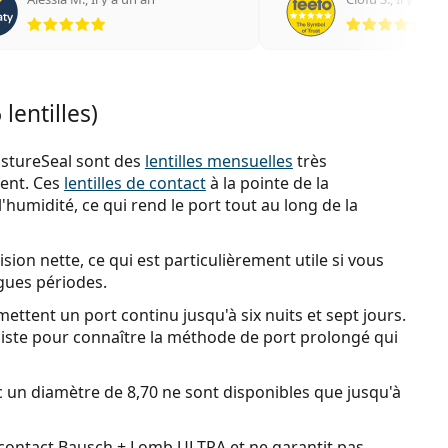
évaluation 5 sur 5
éva
lentilles)
istureSeal sont des
lentilles mensuelles
très
ment. Ces
lentilles de contact
à la pointe de la
'humidité, ce qui rend le port tout au long de la
ision nette, ce qui est particulièrement utile si vous
gues périodes.
ttent un port continu jusqu'à six nuits et sept jours.
iste pour connaître la méthode de port prolongé qui
 un diamètre de 8,70 ne sont disponibles que jusqu'à
de contact Bausch + Lomb ULTRA et ne garantit pas