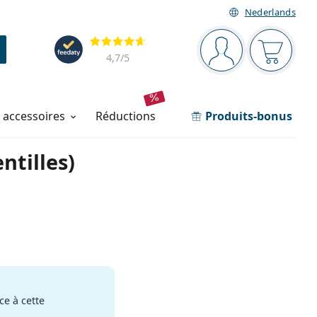
Nederlands
Barre de navigation
Évaluation
Vous êtes connec
Votre pa
4,7
/5
t accessoires
réductions
Produits-bonus
ntilles)
e à cette