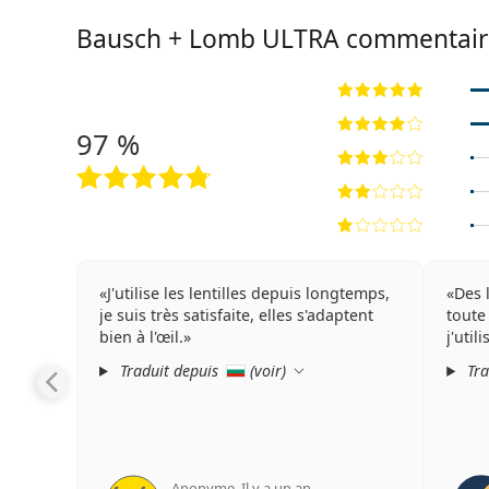
Bausch + Lomb ULTRA commentair
97 %
J'utilise les lentilles depuis longtemps,
Des l
je suis très satisfaite, elles s'adaptent
toute
bien à l'œil.
j'util
Traduit depuis
(
voir
)
Tra
Anonyme
,
Il y a un an