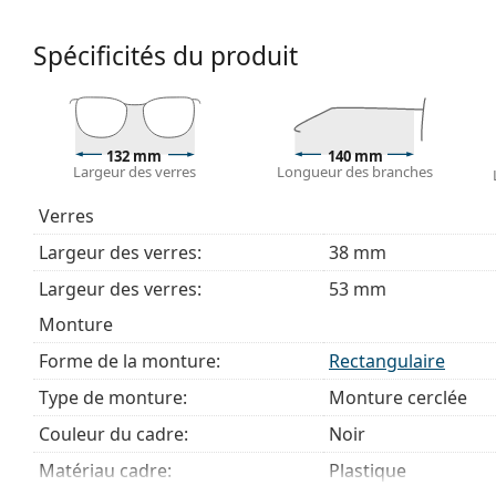
Accessoires
Spécificités du produit
Nous livrons les lunettes dans leur étui d'origine. La
Le chiffon fourni est idéal pour le nettoyage et l'en
livrés avec un sac en tissu au lieu d'un chiffon.
Explorez la gamme complète de
lunettes de vue
pour dé
132 mm
140 mm
Largeur des verres
Longueur des branches
des lunettes
si vous avez besoin d'aide pour choisir.
Ceci est un dispositif médical. Lisez le mode d'emploi ava
Verres
Largeur des verres:
38 mm
Largeur des verres:
53 mm
Monture
Forme de la monture:
Rectangulaire
Type de monture:
Monture cerclée
Couleur du cadre:
Noir
Matériau cadre:
Plastique