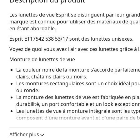
Les lunettes de vue Esprit se distinguent par leur grande 
marque est connue pour utiliser des matériaux de qualit
en étant abordable.
Esprit ET17542 538 53/17
sont des lunettes unisexes.
Voyez de quoi vous avez l'air avec ces lunettes grâce à l
Monture de lunettes de vue
La couleur noire de la monture s'accorde parfaiteme
clairs, châtains clairs ou noirs.
Les montures rectangulaires sont un choix idéal po
ou ronde.
La monture des lunettes de vue est fabriquée en pla
durabilité, un port confortable et un look exceptionn
Les lunettes de vue à monture intégrale sont les typ
composent d'une monture avant et d'une paire de b
votre style grâce à leur design remarquable. L'un de l
fait qu'elles enferment entièrement le verre, et sur
Afficher plus
de monture convient à tous les verres, y compris le