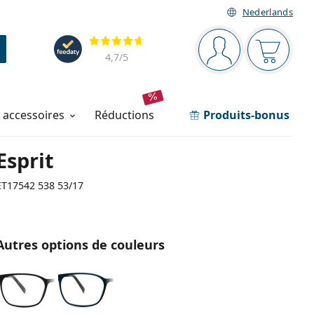
Nederlands
Barre de navigation
Évaluation
Vous êtes connec
Votre pa
4,7
/5
t accessoires
réductions
Produits-bonus
Esprit
ET17542 538 53/17
Autres options de couleurs