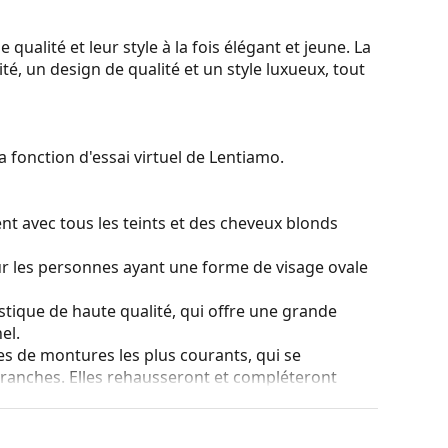
qualité et leur style à la fois élégant et jeune. La
é, un design de qualité et un style luxueux, tout
a fonction d'essai virtuel de Lentiamo.
nt avec tous les teints et des cheveux blonds
ur les personnes ayant une forme de visage ovale
stique de haute qualité, qui offre une grande
el.
es de montures les plus courants, qui se
ranches. Elles rehausseront et compléteront
eurs avantages est la robustesse, la durabilité, le
tout leur protection contre les dommages. Ce type
s verres de plus grande puissance optique.