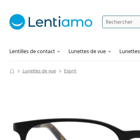
Rechercher
Je suis déjà client chez Lentiamo
Navigation sur le site
Solutions
Comment commander
Lentilles de contact
Lunettes de vue
Lunettes 
Lunettes de vue
Esprit