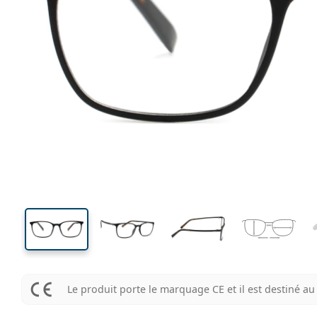
132 mm
Largeur des verres
Largeu
des verr
38 mm
53 mm
Largeur des verres
Largeur des verres
Le produit porte le marquage CE et il est destiné 