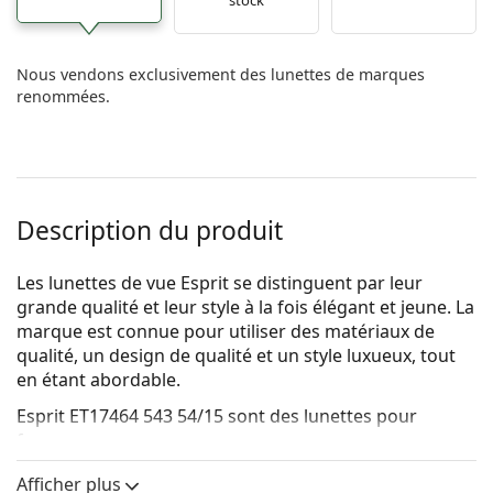
Nous vendons exclusivement des lunettes de marques
renommées.
Description du produit
Les lunettes de vue Esprit se distinguent par leur
grande qualité et leur style à la fois élégant et jeune. La
marque est connue pour utiliser des matériaux de
qualité, un design de qualité et un style luxueux, tout
en étant abordable.
Esprit ET17464 543 54/15
sont des lunettes pour
femmes.
Voyez de quoi vous avez l'air avec ces lunettes grâce à
Afficher plus