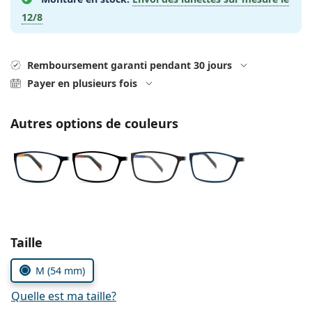
Solutions salines
02 446 01 11
Marc Jacobs
12/8
Gucci
Toutes les solutions
hors ligne
Toutes les marques
Persol
Remboursement garanti pendant 30 jours
Payer en plusieurs fois
Prada
Toutes les marques
Autres options de couleurs
Choisissez les paramètres
Taille
M (54 mm)
Quelle est ma taille?