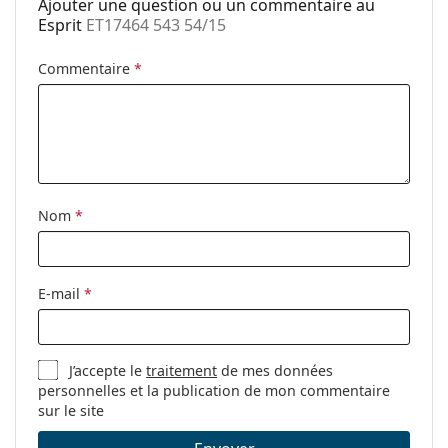
Ajouter une question ou un commentaire au
Plaquettes de
Non
Esprit
ET17464 543 54/15
nez ajustables:
Accessoires
Commentaire
*
Étui:
Oui
Tissu de
Oui
nettoyage:
Autres
Nom
*
Sexe:
Pour femmes
Catégorie:
Lunettes de vue
Marque:
Esprit
E-mail
*
Code:
ET17464 543 54/15
J’accepte le
traitement
de mes données
personnelles et la publication de mon commentaire
sur le site