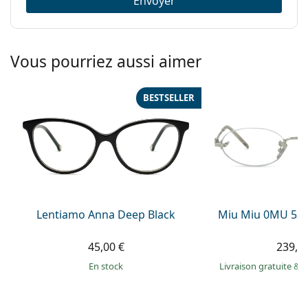
Envoyer
Vous pourriez aussi aimer
BESTSELLER
Lentiamo Anna Deep Black
Miu Miu 0MU 53
45,00 €
239,9
en stock
Livraison gratuite
&
M