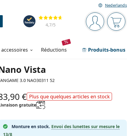
Nederlands
Barre de navigation
Évaluation
Vous êtes connec
Votre pa
4,7
/5
t accessoires
réductions
Produits-bonus
Nano Vista
FANGAME 3.0 NAO30311 52
83,90 €
Plus que quelques articles en stock
Livraison gratuite
Monture en stock.
Envoi des lunettes sur mesure le
13/8