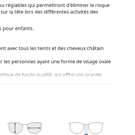
u réglables qui permettront d'éliminer le risque
sur la tête lors des différentes activités des
s pour enfants.
nt avec tous les teints et des cheveux châtain
ur les personnes ayant une forme de visage ovale
stique de haute qualité, qui offre une grande
el.
es de montures les plus courants, qui se
ranches. Elles rehausseront et compléteront
eurs avantages est la robustesse, la durabilité, le
tout leur protection contre les dommages. Ce type
s verres de plus grande puissance optique.
e bouger à plus de 90°, ce qui augmente le
s aux dommages et conservent plus longtemps la