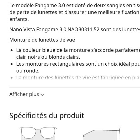
Le modèle Fangame 3.0 est doté de deux sangles en tiss
de perte de lunettes et d'assurer une meilleure fixation 
enfants.
Nano Vista Fangame 3.0 NAO30311 52
sont des lunette
Monture de lunettes de vue
La couleur bleue de la monture s'accorde parfaiteme
clair, noirs ou blonds clairs.
Les montures rectangulaires sont un choix idéal po
ou ronde.
La monture des lunettes de vue est fabriquée en pla
durabilité, un port confortable et un look exceptionn
Les lunettes de vue à monture intégrale sont les typ
Afficher plus
composent d'une monture avant et d'une paire de b
votre style grâce à leur design remarquable. L'un de l
fait qu'elles enferment entièrement le verre, et sur
Spécificités du produit
de monture convient à tous les verres, y compris le
Les charnières à ressort permettent aux branches d
confort de port. Les montures sont plus résistante
bonne forme.