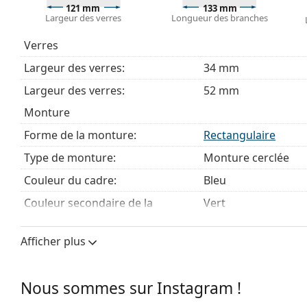
121 mm
133 mm
Largeur des verres
Longueur des branches
Accessoires
Nous livrons les lunettes dans leur étui d'origine. La
Verres
Le chiffon fourni est idéal pour le nettoyage et l'en
Largeur des verres:
34 mm
livrés avec un sac en tissu au lieu d'un chiffon.
Largeur des verres:
52 mm
Explorez la gamme complète de
lunettes de vue
pour dé
des lunettes
si vous avez besoin d'aide pour choisir.
Monture
Ceci est un dispositif médical. Lisez le mode d'emploi ava
Forme de la monture:
Rectangulaire
Type de monture:
Monture cerclée
Couleur du cadre:
Bleu
Couleur secondaire de la
Vert
monture:
Matériau cadre:
Plastique
Afficher plus
Taille:
S
Nous sommes sur Instagram !
Largeur des verres:
121 mm