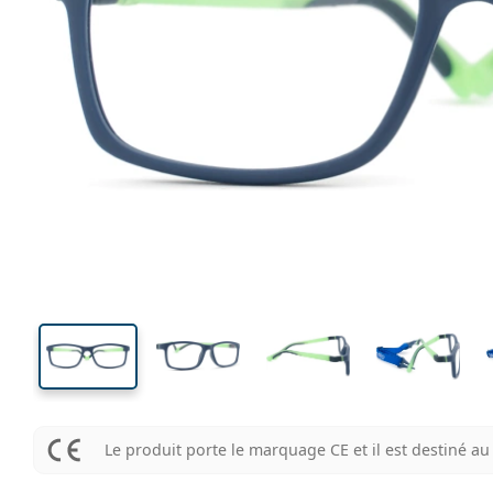
121 mm
Largeur des verres
Largeu
des verr
34 mm
52 mm
Largeur des verres
Largeur des verres
Le produit porte le marquage CE et il est destiné 