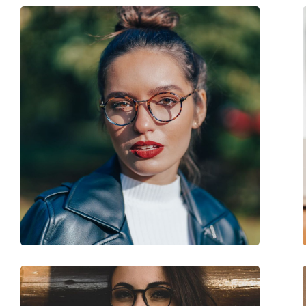
Longueur des branches:
133 mm
Largeur du pont:
15 mm
Poids:
70 g
Plaquettes de nez ajustables:
Non
Charnière à ressort:
Oui
Clip-on:
Non
Accessoires
Étui:
Oui
Tissu de nettoyage:
Oui
Autres
Sexe:
Pour enfants
Catégorie:
Lunettes de vue
Marque:
Nano Vista
Code:
Fangame 3.0 NAO30