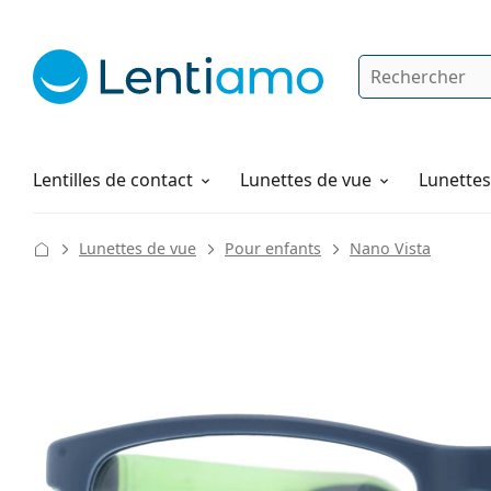
Rechercher
Je suis déjà client chez Lentiamo
Navigation sur le site
Solutions
Comment commander
Lentilles de contact
Lunettes de vue
Lunettes 
Lunettes de vue
Pour enfants
Nano Vista