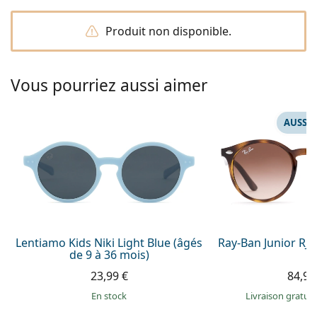
hors ligne
Toutes les marques
Persol
Produit non disponible.
Prada
Vous pourriez aussi aimer
Toutes les marques
AUSSI 
Lentiamo Kids Niki Light Blue (âgés
Ray-Ban Junior RJ
de 9 à 36 mois)
23,99 €
84,99
en stock
Livraison gratui