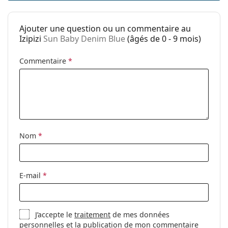
Catégorie:
Lunettes de soleil
Ajouter une question ou un commentaire au
Marque:
Izipizi
Izipizi
Sun Baby Denim Blue
(âgés de 0 - 9 mois)
Utilisation:
Mode
Commentaire
*
Code:
Sun Baby Denim Blue
Disponible avec
Oui
correction:
Nom
*
E-mail
*
J’accepte le
traitement
de mes données
personnelles et la publication de mon commentaire