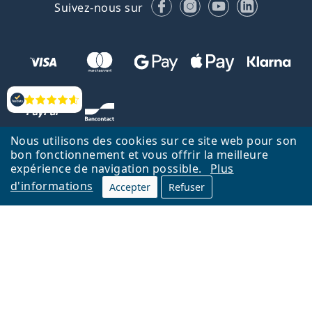
Facebook
Instagram
YouTube
LinkedIn
Suivez-nous sur
Évaluation
Nous utilisons des cookies sur ce site web pour son
bon fonctionnement et vous offrir la meilleure
expérience de navigation possible.
Plus
d'informations
Accepter
Refuser
Retour à la page d'accueil
Haut
Nederlands
Lentiamo.be est géré et exploité par Lentiamo s.r.o., République
tchèque
Un service en ligne pour vous depuis 18 ans.