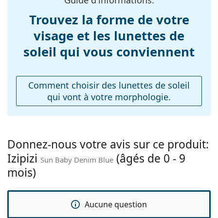
Longueur des
100 mm
Trouvez la forme de votre
branches:
visage et les lunettes de
Largeur du pont:
8 mm
soleil qui vous conviennent
Poids:
90 g
Plaquettes de nez
Non
ajustables:
Comment choisir des lunettes de soleil
qui vont à votre morphologie.
Charnière à
Non
ressort:
Accessoires
Étui:
Non
Donnez-nous votre avis sur ce produit:
Izipizi
(âgés de 0 - 9
Tissu de
Non
Sun Baby Denim Blue
nettoyage:
mois)
Autres
Sexe:
Pour enfants
Aucune question
Âge:
0 - 9 mois