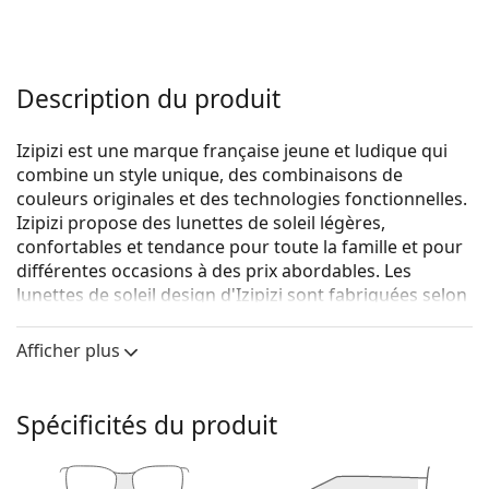
Description du produit
Izipizi est une marque française jeune et ludique qui
combine un style unique, des combinaisons de
couleurs originales et des technologies fonctionnelles.
Izipizi propose des lunettes de soleil légères,
confortables et tendance pour toute la famille et pour
différentes occasions à des prix abordables. Les
lunettes de soleil design d'Izipizi sont fabriquées selon
un cahier des charges strict pour garantir leur
sécurité. La ligne Baby, destinée aux plus jeunes
Afficher plus
enfants, ne contient pas de BPA et est
hypoallergénique. Afin de déterminer la taille correcte
des lunettes, nous vous recommandons de toujours
Spécificités du produit
mesurer les paramètres selon les mesures ci-dessous,
en particulier pour les lunettes pour enfants.