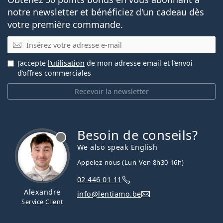
notre newsletter et bénéficiez d'un cadeau dès
votre première commande.
E-mail
J’accepte
l’utilisation
de mon adresse email et l’envoi
d’offres commerciales
Recevoir la newsletter
Besoin de conseils?
hors ligne
We also speak English
Appelez-nous (Lun-Ven 8h30-16h)
02 446 01 11
Alexandre
info@lentiamo.be
Service Client