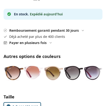
hors ligne
Toutes les marques
Persol
En stock.
Expédié aujourd'hui
Prada
Toutes les marques
Remboursement garanti pendant 30 jours
Déjà acheté par plus de 400 clients
Payer en plusieurs fois
Autres options de couleurs
Choisissez les paramètres
Taille