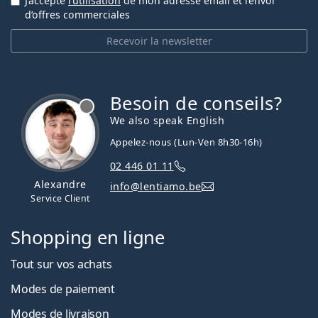
J’accepte
l’utilisation
de mon adresse email et l’envoi
d’offres commerciales
Recevoir la newsletter
Besoin de conseils?
hors ligne
We also speak English
Appelez-nous (Lun-Ven 8h30-16h)
02 446 01 11
Alexandre
info@lentiamo.be
Service Client
Shopping en ligne
Tout sur vos achats
Modes de paiement
Modes de livraison