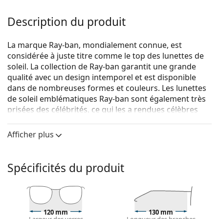
Description du produit
La marque Ray-ban, mondialement connue, est
considérée à juste titre comme le top des lunettes de
soleil. La collection de Ray-ban garantit une grande
qualité avec un design intemporel et est disponible
dans de nombreuses formes et couleurs. Les lunettes
de soleil emblématiques Ray-ban sont également très
prisées des célébrités, ce qui les a rendues célèbres
dans le monde entier.
Afficher plus
Ray-Ban Junior RJ9064S 152/13 44
sont des lunettes de
soleil pour enfants.
Voyez à quoi vous ressemblez avec ces lunettes de
Spécificités du produit
soleil grâce à la fonction d'essayage virtuel de
Lentiamo.
Monture de lunettes de soleil
120 mm
130 mm
La couleur brune de la monture s'accorde