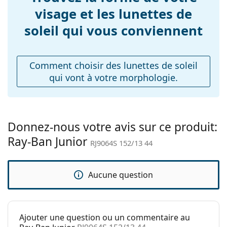
branches:
visage et les lunettes de
Largeur du pont:
19 mm
soleil qui vous conviennent
Poids:
44 g
Plaquettes de nez
Non
ajustables:
Comment choisir des lunettes de soleil
qui vont à votre morphologie.
Accessoires
Étui:
Non
Tissu de
Non
nettoyage:
Donnez-nous votre avis sur ce produit:
Ray-Ban Junior
Autres
RJ9064S 152/13 44
Sexe:
Pour enfants
Catégorie:
Lunettes de soleil
Aucune question
Marque:
Ray-Ban
Utilisation:
Mode
Ajouter une question ou un commentaire au
Code:
RJ9064S 152/13 44