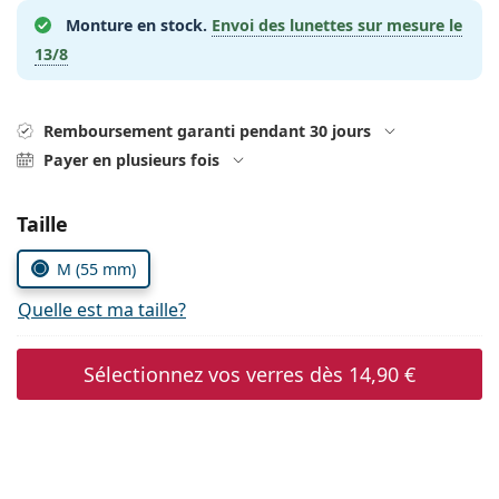
hors ligne
Toutes les marques
Monture en stock.
Envoi des lunettes sur mesure le
Persol
13/8
Prada
Toutes les marques
Remboursement garanti pendant 30 jours
Payer en plusieurs fois
Choisissez les paramètres
Taille
M (55 mm)
Quelle est ma taille?
Sélectionnez vos verres dès
14,90 €