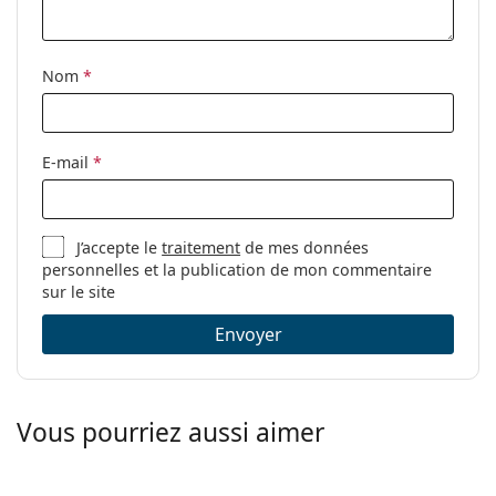
Tissu de
Oui
nettoyage:
Nom
*
Autres
Sexe:
Pour hommes
Catégorie:
Lunettes de vue
E-mail
*
Marque:
Giorgio Armani
Code:
0AR7177 5772 55
J’accepte le
traitement
de mes données
personnelles et la publication de mon commentaire
sur le site
Envoyer
Vous pourriez aussi aimer