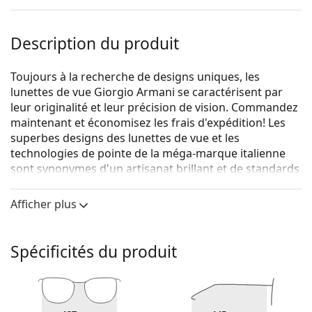
Description du produit
Toujours à la recherche de designs uniques, les
lunettes de vue Giorgio Armani se caractérisent par
leur originalité et leur précision de vision. Commandez
maintenant et économisez les frais d'expédition! Les
superbes designs des lunettes de vue et les
technologies de pointe de la méga-marque italienne
sont synonymes d'un artisanat brillant et de standards
à la mode. Choisissez votre paire de lunettes de vue
pour un look unique.
Afficher plus
Giorgio Armani 0AR7177 5772 55
sont des lunettes
pour hommes.
Spécificités du produit
Monture de lunettes de vue
La couleur brune de la monture s'accorde
parfaitement avec un teint chaud et des cheveux