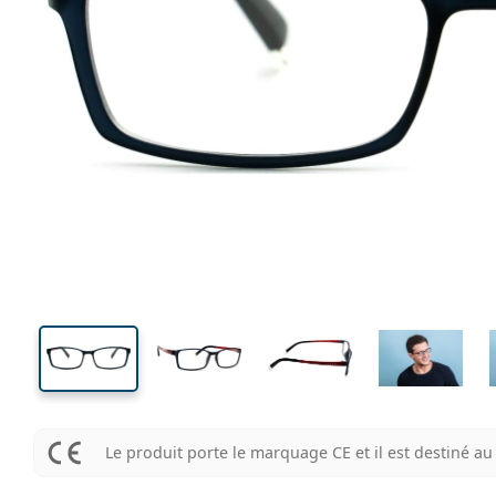
124 mm
Largeur des verres
Largeu
des verr
29 mm
51 mm
Largeur des verres
Largeur des verres
Le produit porte le marquage CE et il est destiné 