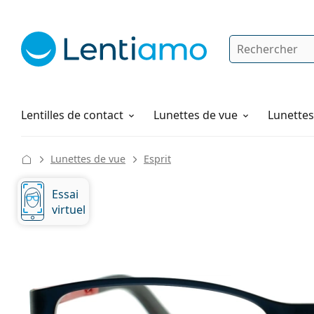
Rechercher
Je suis déjà client chez Lentiamo
Navigation sur le site
Solutions
Comment commander
Lentilles de contact
Lunettes de vue
Lunettes 
Lunettes de vue
Esprit
Essai
virtuel