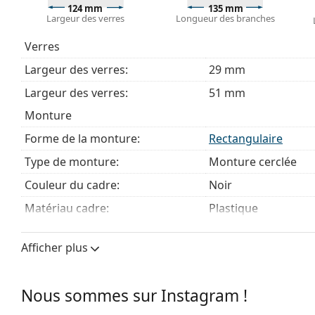
Explorez la gamme complète de
lunettes de vue
pour dé
124 mm
135 mm
Largeur des verres
Longueur des branches
des lunettes
si vous avez besoin d'aide pour choisir.
Ceci est un dispositif médical. Lisez le mode d'emploi ava
Verres
Largeur des verres:
29 mm
Largeur des verres:
51 mm
Monture
Forme de la monture:
Rectangulaire
Type de monture:
Monture cerclée
Couleur du cadre:
Noir
Matériau cadre:
Plastique
Taille:
S
Afficher plus
Largeur des verres:
124 mm
Longueur des branches:
135 mm
Nous sommes sur Instagram !
Largeur du pont:
15 mm