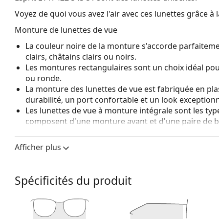
Voyez de quoi vous avez l'air avec ces lunettes grâce à l
Monture de lunettes de vue
La couleur noire de la monture s'accorde parfaiteme
clairs, châtains clairs ou noirs.
Les montures rectangulaires sont un choix idéal po
ou ronde.
La monture des lunettes de vue est fabriquée en pla
durabilité, un port confortable et un look exceptionn
Les lunettes de vue à monture intégrale sont les typ
composent d'une monture avant et d'une paire de b
votre style grâce à leur design remarquable. L'un de l
fait qu'elles enferment entièrement le verre, et sur
Afficher plus
de monture convient à tous les verres, y compris le
Accessoires
Spécificités du produit
Nous livrons les lunettes dans leur étui d'origine. La
Le chiffon fourni est idéal pour le nettoyage et l'en
livrés avec un sac en tissu au lieu d'un chiffon.