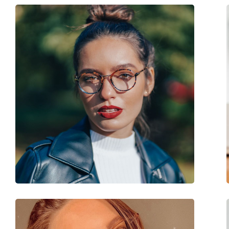
Poids:
40 g
Plaquettes de nez ajustables:
Non
Accessoires
Étui:
Oui
Tissu de nettoyage:
Oui
Autres
Sexe:
Unisex
Catégorie:
Lunettes de vue
Marque:
Esprit
Code:
ET17422 543 51