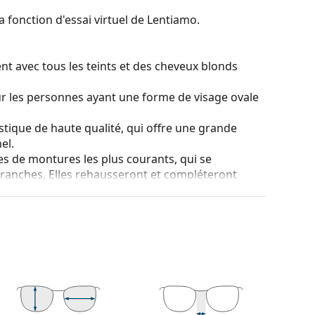
a fonction d'essai virtuel de Lentiamo.
nt avec tous les teints et des cheveux blonds
ur les personnes ayant une forme de visage ovale
stique de haute qualité, qui offre une grande
el.
es de montures les plus courants, qui se
ranches. Elles rehausseront et compléteront
eurs avantages est la robustesse, la durabilité, le
tout leur protection contre les dommages. Ce type
s verres de plus grande puissance optique.
 couleur de l'étui et son design peuvent varier.
tretien des lunettes. Certains modèles peuvent être