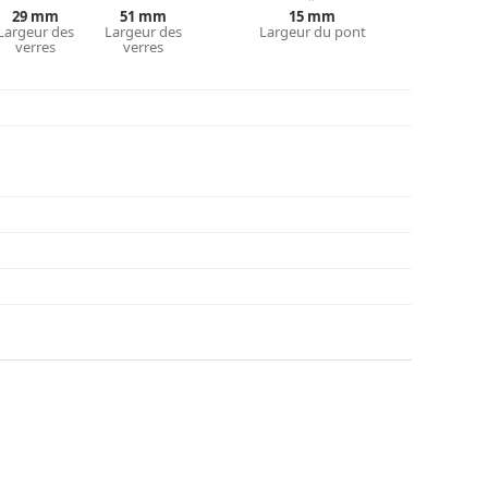
couvrir d'autres styles ou consultez notre
guide
29 mm
51 mm
15 mm
Largeur des
Largeur des
Largeur du pont
verres
verres
nt l'utilisation.