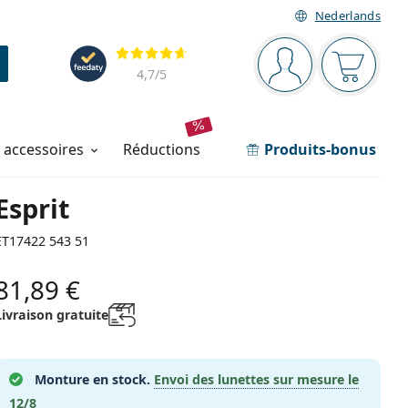
Nederlands
Barre de navigation
Évaluation
Vous êtes connec
Votre pa
4,7
/5
t accessoires
réductions
Produits-bonus
Esprit
ET17422 543 51
81,89 €
Livraison gratuite
Monture en stock.
Envoi des lunettes sur mesure le
12/8