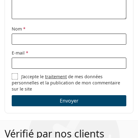
Disposable
36.7 Dk/t
26 Dk/t
Nom
*
19 Dk/t
E-mail
*
Plage de puissance - Moins jusqu'à...
-10.00
J’accepte le
traitement
de mes données
personnelles et la publication de mon commentaire
sur le site
-15.00
Envoyer
-9.00
Plage de puissance - Plus jusqu'à...
Vérifié par nos clients