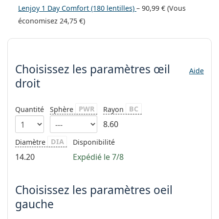
hors ligne
Toutes les marques
Lenjoy 1 Day Comfort (180 lentilles)
–
90,99 €
(Vous
Persol
économisez
24,75 €
)
Prada
Choisissez les paramètres
Toutes les marques
Choisissez les paramètres
œil
Aide
droit
PWR
BC
Quantité
Sphère
Rayon
8.60
DIA
Diamètre
Disponibilité
14.20
Expédié le 7/8
Choisissez les paramètres oeil
gauche