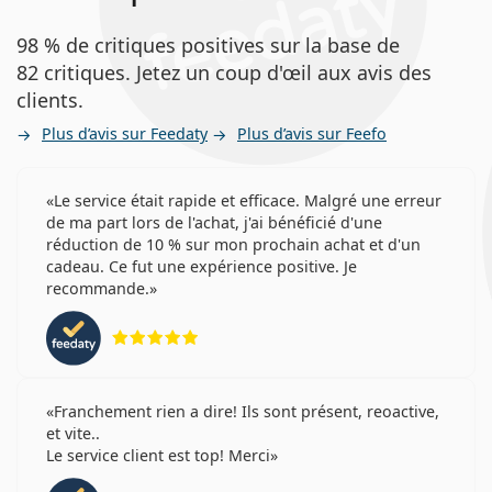
+6.00
98 % de critiques positives sur la base de
82 critiques. Jetez un coup d'œil aux avis des
+8.00
clients.
+6.50
Plus d’avis sur Feedaty
Plus d’avis sur Feefo
Le service était rapide et efficace. Malgré une erreur
Design “Soft Edge”
de ma part lors de l'achat, j'ai bénéficié d'une
réduction de 10 % sur mon prochain achat et d'un
Oui
cadeau. Ce fut une expérience positive. Je
recommande.
Non
évaluation 5 sur 5
Non
Franchement rien a dire! Ils sont présent, reoactive,
et vite..
Teinte bleue
Le service client est top! Merci