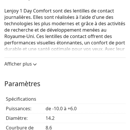
Lenjoy 1 Day Comfort sont des lentilles de contact
journalières. Elles sont réalisées à l'aide d'une des
technologies les plus modernes et grâce à des activités
de recherche et de développement menées au
Royaume-Uni. Ces lentilles de contact offrent des
performances visuelles étonnantes, un confort de port
durable et une santé optimale pour vos yeux. Avec leur
technologie biocompatibilité d'hydratation, leur
surface antidérapante, leur protection contre les
Afficher plus
rayons UV et leur teinte bleu clair pour une
manipulation plus facile, les lentilles de contact Lenjoy
sont un très bon choix.
Paramètres
Les lentilles de contact Lenjoy 1 Day Comfort ont une
teneur en eau élevée pour un excellent confort de
Spécifications
port. Elles sont fabriqués avec une technologie
Puissances:
de -10.0 à +6.0
hydratante exclusive et garde les lentilles fraîches et
hydratées tout au long de la journée. Les molécules
Diamètre:
14.2
deviennent une partie intégrante de la lentille et
Courbure de
8.6
empêchent la sécheresse.