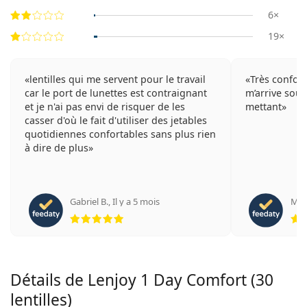
6×
19×
lentilles qui me servent pour le travail
Très conforta
car le port de lunettes est contraignant
m’arrive souv
et je n'ai pas envi de risquer de les
mettant
casser d'où le fait d'utiliser des jetables
quotidiennes confortables sans plus rien
à dire de plus
Gabriel B.
,
Il y a 5 mois
Mari
évaluation 5 sur 5
Détails de Lenjoy 1 Day Comfort (30
lentilles)