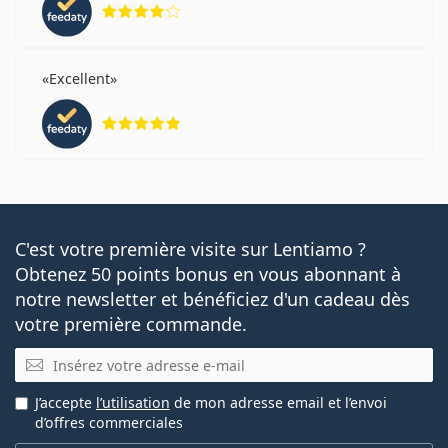
évaluation 4 sur 5
Oui
Oui
Excellent
évaluation 5 sur 5
Oui
Filtre UV
Oui
C'est votre première visite sur Lentiamo ?
Obtenez 50 points bonus en vous abonnant à
Non
notre newsletter et bénéficiez d'un cadeau dès
votre première commande.
Non
E-mail
Les lentilles de contact Lenjoy 1 Day Comfort sont une
J’accepte
l’utilisation
de mon adresse email et l’envoi
alternative possible pour :
d’offres commerciales