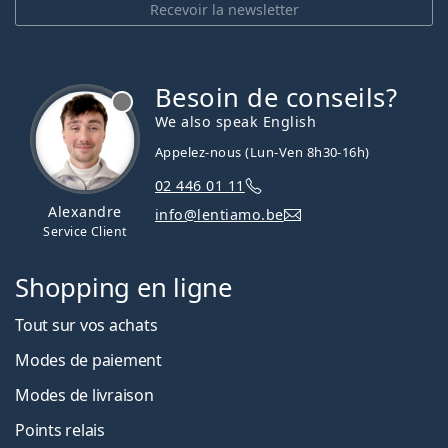
Recevoir la newsletter
Besoin de conseils?
hors ligne
We also speak English
Appelez-nous (Lun-Ven 8h30-16h)
02 446 01 11
Alexandre
info@lentiamo.be
Service Client
Shopping en ligne
Tout sur vos achats
Modes de paiement
Modes de livraison
Points relais