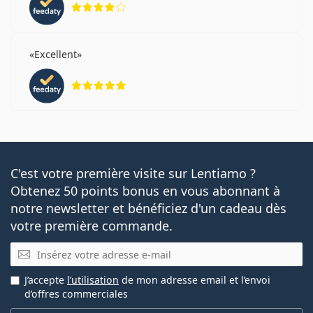
toriques et les lentilles ordinaires ?
Quelle est la différence entre DAILIES
Excellent
AquaComfort Plus Toric 30-pack, 90-pack et 180-
évaluation 5 sur 5
pack ?
Autres lentilles de contact pour l'astigmatisme
Vendu le plus souvent avec les collyres
Solunate Eye
C'est votre première visite sur Lentiamo ?
Drops 15 ml
.
Obtenez 50 points bonus en vous abonnant à
Ceci est un dispositif médical. Lisez le mode d'emploi
notre newsletter et bénéficiez d'un cadeau dès
avant l'utilisation.
votre première commande.
E-mail
J’accepte
l’utilisation
de mon adresse email et l’envoi
d’offres commerciales