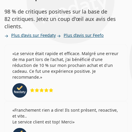
de nombreux avantages aux utilisateurs et
Lentilles toriques
conviennent à ceux qui :
98 % de critiques positives sur la base de
Lentilles de contact
82 critiques. Jetez un coup d'œil aux avis des
sont astigmates
clients.
veulent des lentilles de contact jetables journalières
qui ne nécessitent pas d'entretien quotidien.
Plus d’avis sur Feedaty
Plus d’avis sur Feefo
ont les yeux sensibles ou secs.
préferent un rythme de port quotidien.
ne portent qu'occasionnellement des lentilles de
Le service était rapide et efficace. Malgré une erreur
contact.
de ma part lors de l'achat, j'ai bénéficié d'une
réduction de 10 % sur mon prochain achat et d'un
cadeau. Ce fut une expérience positive. Je
Pendant combien de temps peut-on porter
recommande.
DAILIES AquaComfort Plus Toric ?
évaluation 5 sur 5
Pouvez-vous dormir dans DAILIES AquaComfort
Plus Toric ?
Franchement rien a dire! Ils sont présent, reoactive,
et vite..
Le service client est top! Merci
Quelle est la différence entre les lentilles
évaluation 4 sur 5