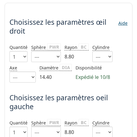
hors ligne
Toutes les marques
Choisissez les paramètres
Persol
Choisissez les paramètres
œil
Prada
Aide
droit
Toutes les marques
PWR
BC
Quantité
Sphère
Rayon
Cylindre
8.80
DIA
Axe
Diamètre
Disponibilité
14.40
Expédié le 10/8
Choisissez les paramètres oeil
gauche
PWR
BC
Quantité
Sphère
Rayon
Cylindre
8.80