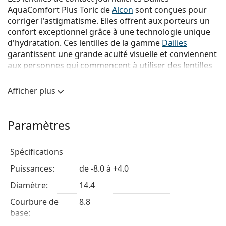
AquaComfort Plus Toric de
Alcon
sont conçues pour
corriger l'astigmatisme. Elles offrent aux porteurs un
confort exceptionnel grâce à une technologie unique
d'hydratation. Ces lentilles de la gamme
Dailies
garantissent une grande acuité visuelle et conviennent
aux personnes qui commencent à utiliser des lentilles
de contact.
Afficher plus
Le design Precision Curve est unique en raison de ses
deux fines zones qui offrent une stabilité supérieure à
la lentille. La conception permet une répartition égale
Paramètres
de la pression exercée par les deux paupières, ce qui
garantit que la lentille reste dans la bonne position.
Spécifications
Les lunettes Dailies AquaComfort Plus Toric sont
fabriquées en nelfilcon A et comportent trois agents
Puissances:
de -8.0 à +4.0
hydratants pour un confort phénoménal :
Diamètre:
14.4
Le lubrifiant HPMC réduisant la friction dans la
Courbure de
8.8
solution de l'emballage blister offre un confort
base:
immédiat lors de l'insertion.