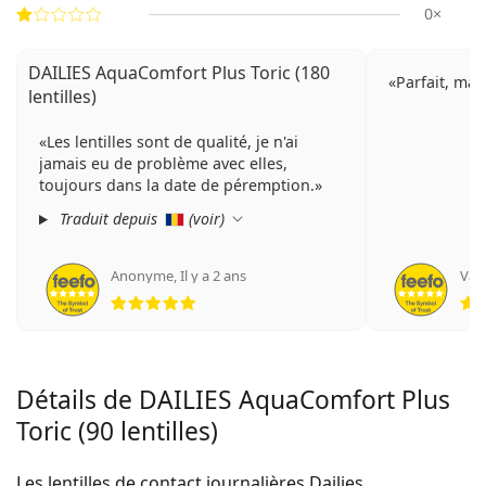
0×
DAILIES AquaComfort Plus Toric (180
Parfait, ma f
lentilles)
Les lentilles sont de qualité, je n'ai
jamais eu de problème avec elles,
toujours dans la date de péremption.
Traduit depuis
(
voir
)
Anonyme
,
Il y a 2 ans
Van
évaluation 5 sur 5
Détails de DAILIES AquaComfort Plus
Toric (90 lentilles)
Les lentilles de contact journalières Dailies