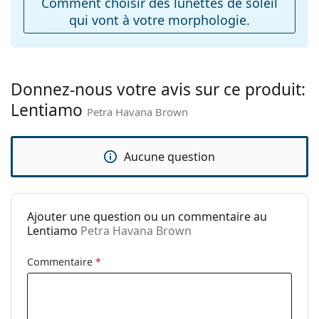
Comment choisir des lunettes de soleil
qui vont à votre morphologie.
Charnière à
Non
ressort:
Accessoires
Étui:
Oui
Donnez-nous votre avis sur ce produit:
Lentiamo
Tissu de
Oui
Petra Havana Brown
nettoyage:
Autres
Aucune question
Sexe:
Pour femmes
Catégorie:
Lunettes de soleil
Ajouter une question ou un commentaire au
Marque:
Lentiamo
Lentiamo
Petra Havana Brown
Utilisation:
Mode
Commentaire
*
Code:
Petra Havana Brown
Disponible avec
Non
correction: