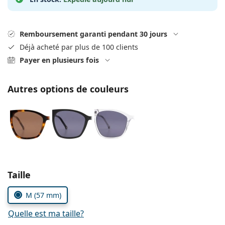
Solutions salines
02 446 01 11
Marc Jacobs
Gucci
Toutes les solutions
hors ligne
Toutes les marques
Remboursement garanti pendant 30 jours
Persol
Déjà acheté par plus de 100 clients
Payer en plusieurs fois
Prada
Toutes les marques
Autres options de couleurs
Choisissez les paramètres
Taille
M (57 mm)
Quelle est ma taille?