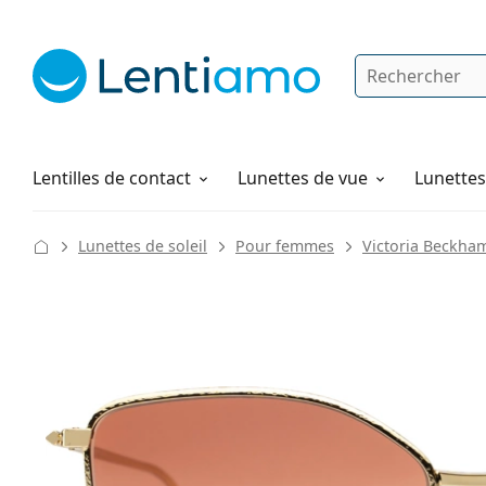
Rechercher
Je suis déjà client chez Lentiamo
Navigation sur le site
Solutions
Comment commander
Lentilles de contact
Lunettes de vue
Lunettes 
Lunettes de soleil
Pour femmes
Victoria Beckha