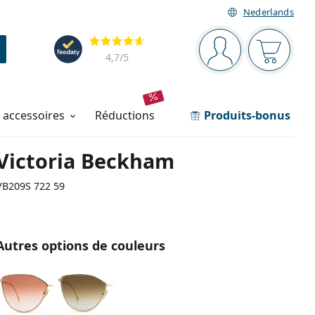
Nederlands
Barre de navigation
Évaluation
Vous êtes connec
Votre pa
4,7
/5
t accessoires
réductions
Produits-bonus
Victoria Beckham
VB209S 722 59
Autres options de couleurs