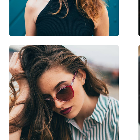
Poids:
230 g
Plaquettes de nez ajustables:
Oui
Accessoires
Étui:
Oui
Tissu de nettoyage:
Oui
Autres
Sexe:
Pour femmes
Catégorie:
Lunettes de soleil
Marque:
Victoria Beckham
Utilisation:
Mode
Code:
VB209S 722 59