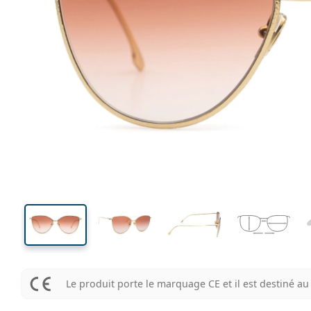
144 mm
Largeur des verres
Largeu
des verr
47 mm
59 mm
Largeur des verres
Largeur des verres
Le produit porte le marquage CE et il est destiné 