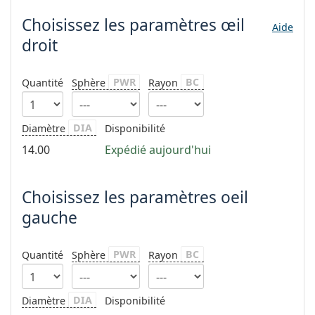
hors ligne
Toutes les marques
Choisissez les paramètres
œil
Persol
Aide
droit
Prada
Toutes les marques
PWR
BC
Quantité
Sphère
Rayon
DIA
Diamètre
Disponibilité
14.00
Expédié aujourd'hui
Choisissez les paramètres oeil
gauche
PWR
BC
Quantité
Sphère
Rayon
DIA
Diamètre
Disponibilité