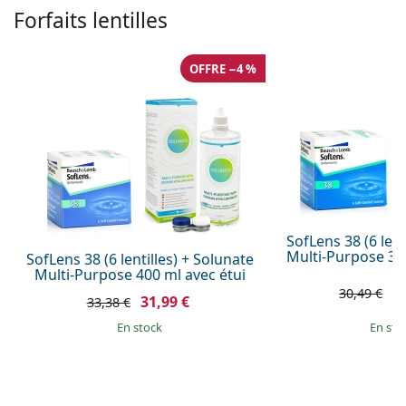
Forfaits lentilles
Hydrophilie:
38 %
Transmissibilité
24 Dk/t
OFFRE −4 %
à l'oxygène:
Filtre UV:
Non
En silicone
Non
hydrogel:
Utilisation
Expiration:
Au moins 12 mois
SofLens 38 (6 lent
Teinte de
Oui
Multi-Purpose 36
SofLens 38 (6 lentilles) + Solunate
manipulation:
Multi-Purpose 400 ml avec étui
2
Vous pouvez
Non
30,49 €
31,99 €
33,38 €
dormir avec ces
en stock
en sto
lentilles:
Indicateur
Oui
endroit/envers: