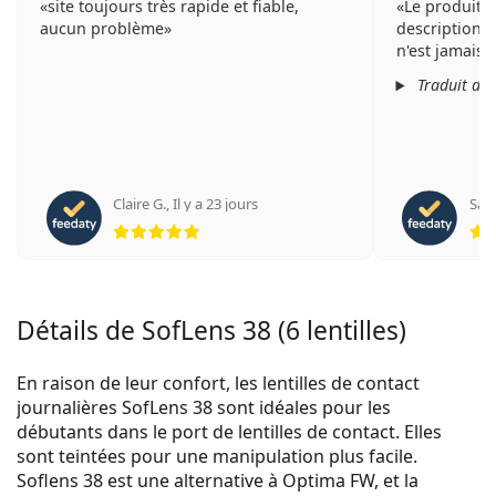
site toujours très rapide et fiable,
Le produit e
aucun problème
description e
n'est jamais 
Traduit de
Claire G.
,
Il y a 23 jours
Sara
évaluation 5 sur 5
Détails de SofLens 38 (6 lentilles)
En raison de leur confort, les lentilles de contact
journalières SofLens 38 sont idéales pour les
débutants dans le port de lentilles de contact. Elles
sont teintées pour une manipulation plus facile.
Soflens 38 est une alternative à Optima FW, et la