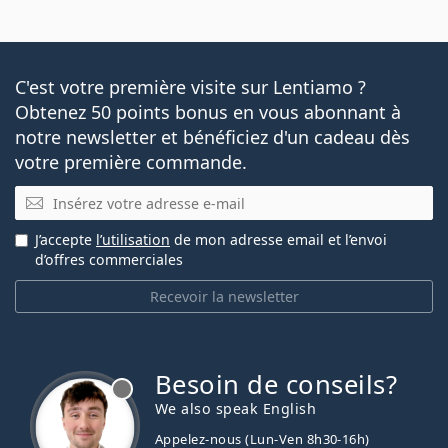
C'est votre première visite sur Lentiamo ?
Obtenez 50 points bonus en vous abonnant à
notre newsletter et bénéficiez d'un cadeau dès
votre première commande.
E-mail
J’accepte
l’utilisation
de mon adresse email et l’envoi
d’offres commerciales
Recevoir la newsletter
Besoin de conseils?
hors ligne
We also speak English
Appelez-nous (Lun-Ven 8h30-16h)