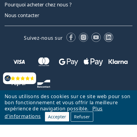
Pourquoi acheter chez nous ?
Nous contacter
Facebook
Instagram
YouTube
LinkedIn
Suivez-nous sur
Évaluation
Nous utilisons des cookies sur ce site web pour son
bon fonctionnement et vous offrir la meilleure
expérience de navigation possible.
Plus
d'informations
Accepter
Refuser
Retour à la page d'accueil
Haut
Nederlands
Lentiamo.be est géré et exploité par Lentiamo s.r.o., République