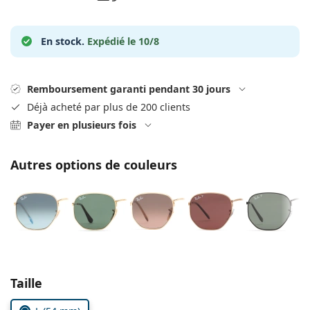
hors ligne
Toutes les marques
Persol
En stock.
Expédié le 10/8
Prada
Toutes les marques
Remboursement garanti pendant 30 jours
Déjà acheté par plus de 200 clients
Payer en plusieurs fois
Autres options de couleurs
Choisissez les paramètres
Taille