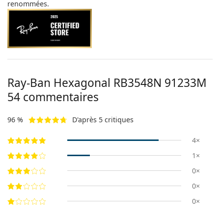
renommées.
Ray-Ban Hexagonal
RB3548N 91233M
54
commentaires
96 %
D'après 5 critiques
4×
1×
0×
0×
0×