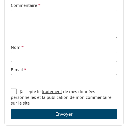
Commentaire
*
Code:
RB3548N 91233M 54
Disponible avec
Non
correction:
Nom
*
E-mail
*
J’accepte le
traitement
de mes données
personnelles et la publication de mon commentaire
sur le site
Envoyer