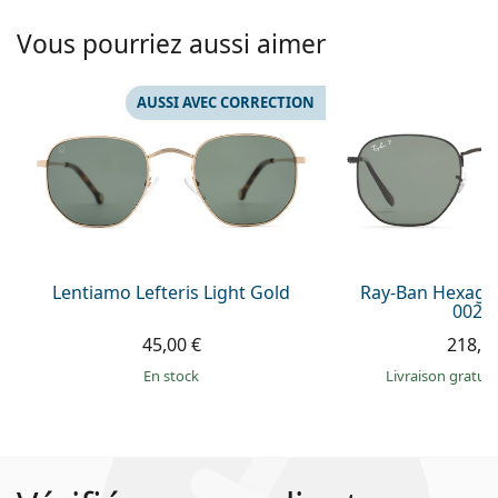
Vous pourriez aussi aimer
AUSSI AVEC CORRECTION
Lentiamo Lefteris Light Gold
Ray-Ban Hexago
002/
45,00 €
218,9
en stock
Livraison gratui