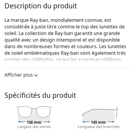
Description du produit
La marque Ray-ban, mondialement connue, est
considérée à juste titre comme le top des lunettes de
soleil. La collection de Ray-ban garantit une grande
qualité avec un design intemporel et est disponible
dans de nombreuses formes et couleurs. Les lunettes
de soleil emblématiques Ray-ban sont également très
prisées des célébrités, ce qui les a rendues célèbres
dans le monde entier.
Afficher plus
Ray-Ban Hexagonal RB3548N 91233M
sont des lunettes
de soleil unisexes.
Voyez à quoi vous ressemblez avec ces lunettes de
Spécificités du produit
soleil grâce à la fonction d'essayage virtuel de
Lentiamo.
Monture de lunettes de soleil
136 mm
145 mm
La couleur dorée de la monture s'accorde
Largeur des verres
Longueur des branches
parfaitement avec tous les types de teint et des