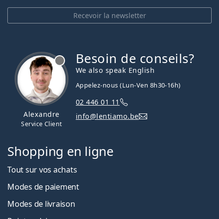
Recevoir la newsletter
Besoin de conseils?
hors ligne
We also speak English
Appelez-nous (Lun-Ven 8h30-16h)
02 446 01 11
Alexandre
info@lentiamo.be
Service Client
Shopping en ligne
Tout sur vos achats
Modes de paiement
Modes de livraison