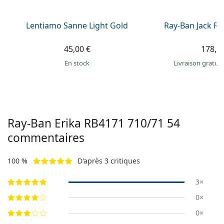
Lentiamo Sanne Light Gold
Ray-Ban Jack R
45,00 €
178,9
en stock
Livraison gratui
Ray-Ban Erika
RB4171 710/71 54
commentaires
100 %
D'après 3 critiques
3×
0×
0×