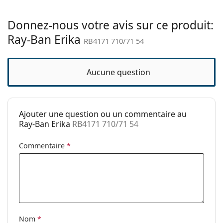
verres:
découvrir d'autres modèles de marques populaires.
Longueur des
145 mm
Donnez-nous votre avis sur ce produit:
branches:
Ray-Ban Erika
RB4171 710/71 54
Largeur du pont:
18 mm
Poids:
108 g
Aucune question
Plaquettes de nez
Non
ajustables:
Accessoires
Ajouter une question ou un commentaire au
Étui:
Oui
Ray-Ban Erika
RB4171 710/71 54
Tissu de
Oui
Commentaire
*
nettoyage:
Autres
Sexe:
Unisex
Catégorie:
Lunettes de soleil
Marque:
Ray-Ban
Nom
*