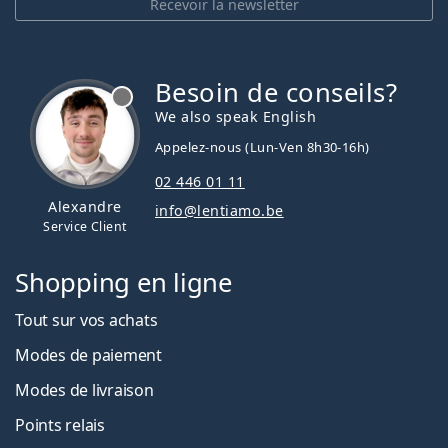
Recevoir la newsletter
Besoin de conseils?
hors ligne
We also speak English
Appelez-nous (Lun-Ven 8h30-16h)
02 446 01 11
Alexandre
info@lentiamo.be
Service Client
Shopping en ligne
Tout sur vos achats
Modes de paiement
Modes de livraison
Points relais