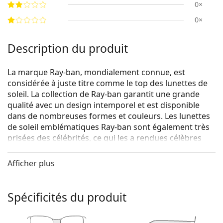
0×
0×
Description du produit
La marque Ray-ban, mondialement connue, est
considérée à juste titre comme le top des lunettes de
soleil. La collection de Ray-ban garantit une grande
qualité avec un design intemporel et est disponible
dans de nombreuses formes et couleurs. Les lunettes
de soleil emblématiques Ray-ban sont également très
prisées des célébrités, ce qui les a rendues célèbres
dans le monde entier.
Afficher plus
Les modèles de la collection Erika ont une forme
classique, mais unique en même temps.
Ray-Ban Erika RB4171 710/71 54
sont des lunettes de
Spécificités du produit
soleil unisexes.
Voyez à quoi vous ressemblez avec ces lunettes de