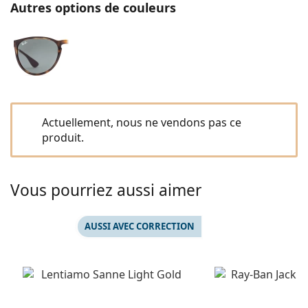
hors ligne
Autres options de couleurs
Toutes les marques
Persol
Prada
Toutes les marques
Actuellement, nous ne vendons pas ce
produit.
Vous pourriez aussi aimer
AUSSI AVEC CORRECTION