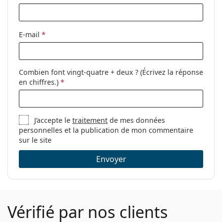
Utilisation:
Mode
Code:
RB4171 710/71 54
E-mail
*
Disponible avec
Oui
correction:
Combien font vingt-quatre + deux ? (Écrivez la réponse
en chiffres.)
*
J’accepte le
traitement
de mes données
personnelles et la publication de mon commentaire
sur le site
Envoyer
Vérifié par nos clients