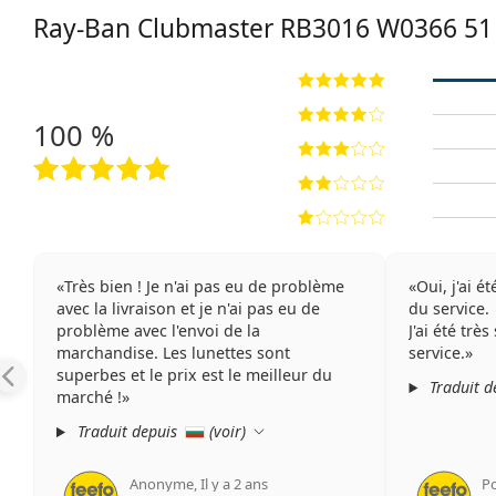
Ray-Ban Clubmaster
RB3016 W0366 51
100 %
Très bien ! Je n'ai pas eu de problème
Oui, j'ai é
avec la livraison et je n'ai pas eu de
du service.
problème avec l'envoi de la
J'ai été trè
marchandise. Les lunettes sont
service.
superbes et le prix est le meilleur du
Traduit d
marché !
Traduit depuis
(
voir
)
Anonyme
,
Il y a 2 ans
P