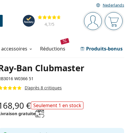
Nederlands
Barre de navigation
Évaluation
Vous êtes connec
Votre pa
4,7
/5
t accessoires
réductions
Produits-bonus
Ray-Ban Clubmaster
RB3016 W0366 51
D'après 8 critiques
168,90 €
Seulement 1 en stock
Livraison gratuite