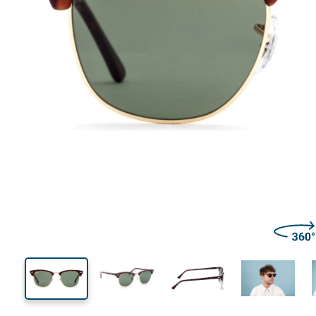
140 mm
Largeur des verres
Largeu
des verr
45 mm
51 mm
Largeur des verres
Largeur des verres