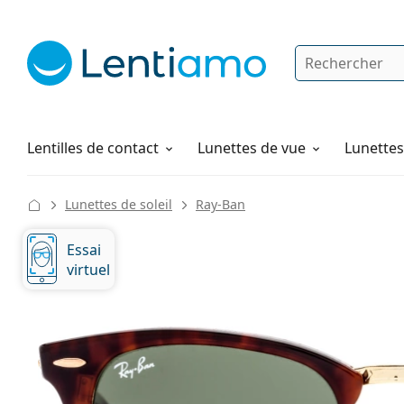
Rechercher
Je suis déjà client chez Lentiamo
Navigation sur le site
Solutions
Comment commander
Lentilles de contact
Lunettes de vue
Lunettes 
Lunettes de soleil
Ray-Ban
Essai
virtuel