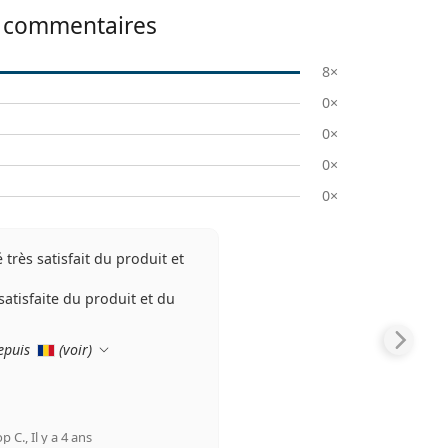
commentaires
8×
0×
0×
0×
0×
té très satisfait du produit et
s satisfaite du produit et du
epuis
(
voir
)
op C.
,
Il y a 4 ans