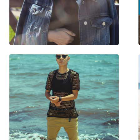
Largeur du pont:
21 mm
Poids:
41 g
Plaquettes de nez ajustables:
Oui
Accessoires
Étui:
Oui
Tissu de nettoyage:
Oui
Autres
Sexe:
Unisex
Catégorie:
Lunettes de soleil
Marque:
Ray-Ban
Utilisation:
Mode
Code:
RB3016 W0366 51
Disponible avec correction:
Non