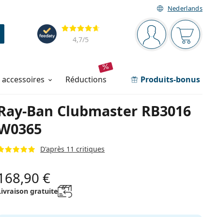
Nederlands
Barre de navigation
Évaluation
Vous êtes connec
Votre pa
4,7
/5
t accessoires
réductions
Produits-bonus
Ray-Ban Clubmaster RB3016
W0365
D'après 11 critiques
168,90 €
Livraison gratuite