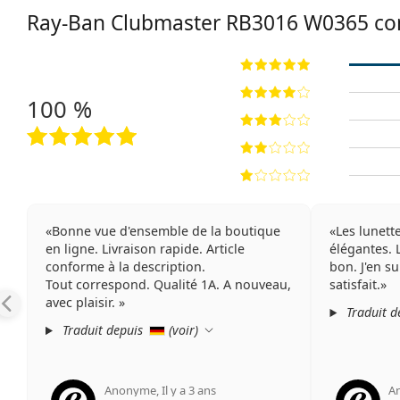
Ray-Ban Clubmaster RB3016 W0365 c
100 %
Bonne vue d'ensemble de la boutique
Les lunette
en ligne. Livraison rapide. Article
élégantes. 
conforme à la description.
bon. J'en s
Tout correspond. Qualité 1A. A nouveau,
satisfait.
avec plaisir.
Traduit d
Traduit depuis
(
voir
)
Anonyme
,
Il y a 3 ans
A