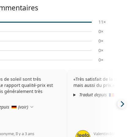
ommentaires
11×
0×
0×
0×
0×
s de soleil sont très
Très satisfait de la qualité du
Le rapport qualité-prix est
mais aussi du prix.
uis généralement très
Traduit depuis
(
voir
)
epuis
(
voir
)
nonyme
,
Il y a 3 ans
Valentin-Ion I.
,
Il y a 5 a