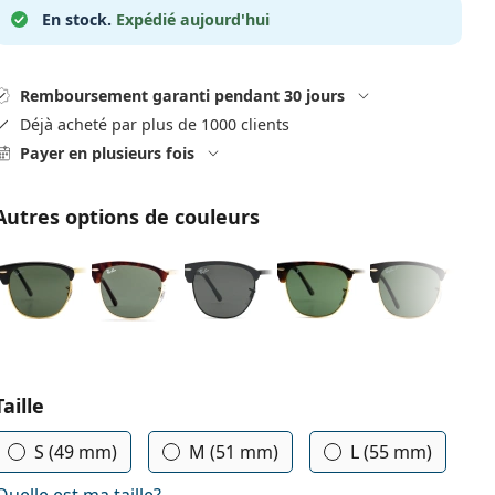
En stock.
Expédié aujourd'hui
Remboursement garanti pendant 30 jours
Déjà acheté par plus de 1000 clients
Payer en plusieurs fois
Autres options de couleurs
Choisissez les paramètres
Taille
S (49 mm)
M (51 mm)
L (55 mm)
Quelle est ma taille?