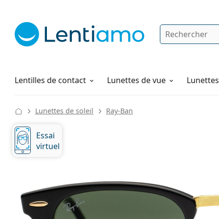
Rechercher
Je suis déjà client chez Lentiamo
Navigation sur le site
Solutions
Comment commander
Lentilles de contact
Lunettes de vue
Lunettes 
Lunettes de soleil
Ray-Ban
Essai
virtuel