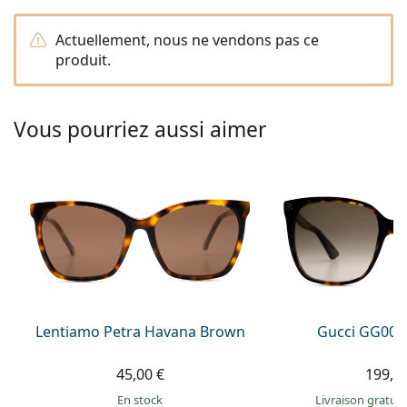
hors ligne
Toutes les marques
Persol
Actuellement, nous ne vendons pas ce
produit.
Prada
Toutes les marques
Vous pourriez aussi aimer
Lentiamo Petra Havana Brown
Gucci GG002
45,00 €
199,9
en stock
Livraison gratui