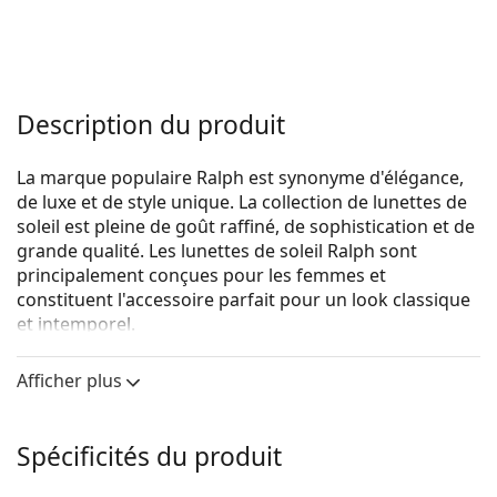
Description du produit
La marque populaire Ralph est synonyme d'élégance,
de luxe et de style unique. La collection de lunettes de
soleil est pleine de goût raffiné, de sophistication et de
grande qualité. Les lunettes de soleil Ralph sont
principalement conçues pour les femmes et
constituent l'accessoire parfait pour un look classique
et intemporel.
Ralph 0RA 5248 591113 56
sont des lunettes de soleil
Afficher plus
pour femmes.
Voyez à quoi vous ressemblez avec ces lunettes de
soleil grâce à la fonction d'essayage virtuel de
Spécificités du produit
Lentiamo.