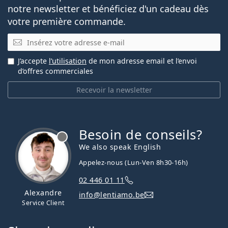
notre newsletter et bénéficiez d'un cadeau dès
votre première commande.
E-mail
J’accepte
l’utilisation
de mon adresse email et l’envoi
d’offres commerciales
Recevoir la newsletter
Besoin de conseils?
hors ligne
We also speak English
Appelez-nous (Lun-Ven 8h30-16h)
02 446 01 11
Alexandre
info@lentiamo.be
Service Client