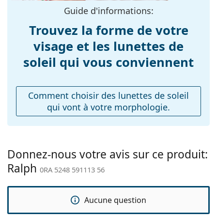
d'origine. La couleur de l'étui et son design peuvent
verres:
Guide d'informations:
varier.
Longueur des
Le chiffon fourni est idéal pour le nettoyage et
140 mm
Trouvez la forme de votre
branches:
l'entretien des lunettes de soleil. Certains modèles
visage et les lunettes de
peuvent être livrés avec un sac en tissu au lieu d'un
Largeur du pont:
17 mm
chiffon.
soleil qui vous conviennent
Poids:
200 g
Explorez la gamme complète de
lunettes de soleil
pour
découvrir d'autres modèles de marques populaires.
Plaquettes de nez
Non
ajustables:
Comment choisir des lunettes de soleil
qui vont à votre morphologie.
Charnière à
Non
ressort:
Accessoires
Étui:
Oui
Donnez-nous votre avis sur ce produit:
Ralph
Tissu de
Oui
0RA 5248 591113 56
nettoyage:
Autres
Aucune question
Sexe:
Pour femmes