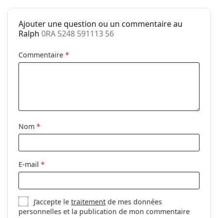
Catégorie:
Lunettes de soleil
Ajouter une question ou un commentaire au
Marque:
Ralph
Ralph
0RA 5248 591113 56
Utilisation:
Mode
Commentaire
*
Code:
0RA 5248 591113 56
Nom
*
E-mail
*
J’accepte le
traitement
de mes données
personnelles et la publication de mon commentaire