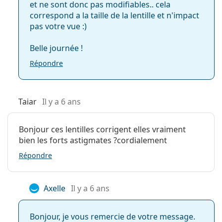
Indicateur
Non
et ne sont donc pas modifiables.. cela
endroit/envers:
correspond a la taille de la lentille et n'impact
pas votre vue :)
Paquet
Fabriquant:
CooperVision
Belle journée !
Nombre de
3
Répondre
lentilles:
Poids:
16 g
Taiar
Il y a 6 ans
Autres
Catégorie:
Lentilles mensuelles
Bonjour ces lentilles corrigent elles vraiment
Lentilles toriques
bien les forts astigmates ?cordialement
Lentilles de contact
Répondre
Axelle
Il y a 6 ans
Bonjour, je vous remercie de votre message.