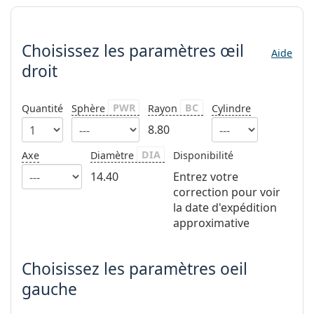
hors ligne
Toutes les marques
Choisissez les paramètres
Persol
Choisissez les paramètres
œil
Prada
Aide
droit
Toutes les marques
PWR
BC
Quantité
Sphère
Rayon
Cylindre
8.80
DIA
Axe
Diamètre
Disponibilité
14.40
Entrez votre
correction pour voir
la date d'expédition
approximative
Choisissez les paramètres oeil
gauche