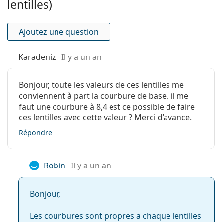
lentilles)
Caractéristiques des verres
Matériau:
Omafilcon A, Omafilcon B
Ajoutez une question
Hydrophilie:
60 %, 62 %
Transmissibilité
30 Dk/t
Karadeniz
Il y a un an
à l'oxygène:
Filtre UV:
Non
Bonjour, toute les valeurs de ces lentilles me
conviennent à part la courbure de base, il me
En silicone
Non
faut une courbure à 8,4 est ce possible de faire
hydrogel:
ces lentilles avec cette valeur ? Merci d’avance.
Utilisation
Répondre
Expiration:
Au moins 47 mois
Teinte de
Non
Robin
Il y a un an
manipulation:
Vous pouvez
Non
Bonjour,
dormir avec ces
lentilles:
Les courbures sont propres a chaque lentilles