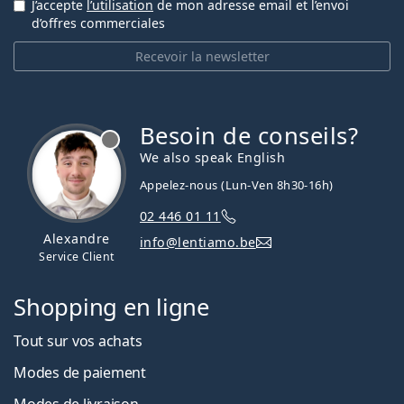
J’accepte
l’utilisation
de mon adresse email et l’envoi
d’offres commerciales
Recevoir la newsletter
Besoin de conseils?
hors ligne
We also speak English
Appelez-nous (Lun-Ven 8h30-16h)
02 446 01 11
Alexandre
info@lentiamo.be
Service Client
Shopping en ligne
Tout sur vos achats
Modes de paiement