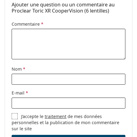
Paquet
Ajouter une question ou un commentaire au
Proclear Toric XR CooperVision (6 lentilles)
Fabriquant:
CooperVision
Nombre de
6
Commentaire
*
lentilles:
Poids:
32 g
Autres
Catégorie:
Lentilles mensuelles
Nom
*
Lentilles toriques
Lentilles de contact
E-mail
*
J’accepte le
traitement
de mes données
personnelles et la publication de mon commentaire
sur le site