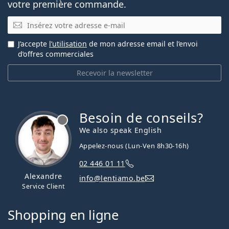
votre première commande.
E-mail
J’accepte
l’utilisation
de mon adresse email et l’envoi
d’offres commerciales
Recevoir la newsletter
Besoin de conseils?
hors ligne
We also speak English
Appelez-nous (Lun-Ven 8h30-16h)
02 446 01 11
Alexandre
info@lentiamo.be
Service Client
Shopping en ligne