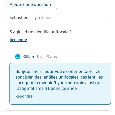
Ajoutez une question
Hydrophilie:
60 %, 62 %
Transmissibilité
30 Dk/t
Sebastien
Il y a 3 ans
à l'oxygène:
Filtre UV:
Non
S agit il d une lentille unifocale ?
En silicone
Non
Répondre
hydrogel:
Utilisation
Killian
Il y a 3 ans
Expiration:
Au moins 47 mois
Teinte de
Non
Bonjour, merci pour votre commentaire ! Ce
manipulation:
sont bien des lentilles unifocales, ces lentilles
corrigent la myopie/hypermétropie ainsi que
Vous pouvez
Non
l'astigmatisme :) Bonne journée
dormir avec ces
lentilles:
Répondre
Indicateur
Non
endroit/envers: