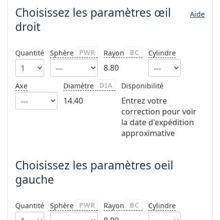
hors ligne
Toutes les marques
Choisissez les paramètres
œil
Aide
Persol
droit
Prada
PWR
BC
Quantité
Sphère
Rayon
Cylindre
Toutes les marques
8.80
DIA
Axe
Diamètre
Disponibilité
14.40
Entrez votre
correction pour voir
la date d'expédition
approximative
Choisissez les paramètres oeil
gauche
PWR
BC
Quantité
Sphère
Rayon
Cylindre