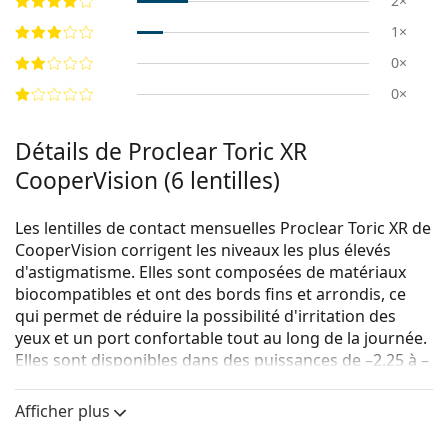
2×
1×
0×
0×
Détails de Proclear Toric XR
CooperVision (6 lentilles)
Les lentilles de contact mensuelles Proclear Toric XR de
CooperVision corrigent les niveaux les plus élevés
d'astigmatisme. Elles sont composées de matériaux
biocompatibles et ont des bords fins et arrondis, ce
qui permet de réduire la possibilité d'irritation des
yeux et un port confortable tout au long de la journée.
Elles sont disponibles dans des puissances de –2.25 à –
5.75. Le système optique spécifique et le matériau
hydrogel très léger de ces lentilles les rendent
Afficher plus
facilement endommageables. Faites attention, s' il