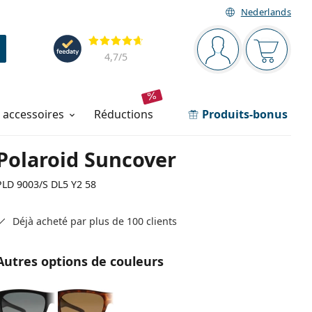
Nederlands
Barre de navigation
Évaluation
Vous êtes connec
Votre pa
4,7
/5
t accessoires
réductions
Produits-bonus
Polaroid Suncover
PLD 9003/S DL5 Y2 58
Déjà acheté par plus de 100 clients
Autres options de couleurs