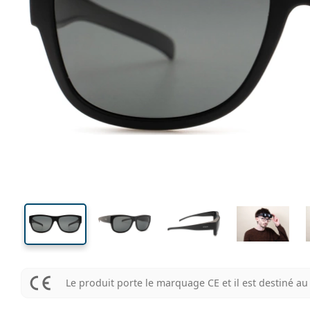
140 mm
Largeur des verres
Largeu
des verr
43 mm
58 mm
Largeur des verres
Largeur des verres
Le produit porte le marquage CE et il est destiné 