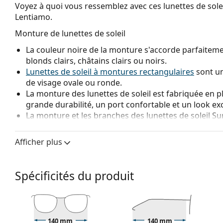
Voyez à quoi vous ressemblez avec ces lunettes de solei
Lentiamo.
Monture de lunettes de soleil
La couleur noire de la monture s'accorde parfaitemen
blonds clairs, châtains clairs ou noirs.
Lunettes de soleil à montures rectangulaires
sont un
de visage ovale ou ronde.
La monture des lunettes de soleil est fabriquée en p
grande durabilité, un port confortable et un look ex
La monture et les branches des lunettes de soleil
Su
lunettes "fit-over" ou
surlunettes
, ont une concepti
types de lunettes de vue. Vous ne pourrez pas faire l
Afficher plus
standard et les lunettes de vue se cacheront facilem
choisir entre lunettes de vue et lunettes de soleil le
même temps tout en protégeant vos yeux de la lumière
Spécificités du produit
Vous apprécierez les lunettes de soleil
Suncover
dans
une voiture ou une moto, en vous promenant ou en p
140 mm
140 mm