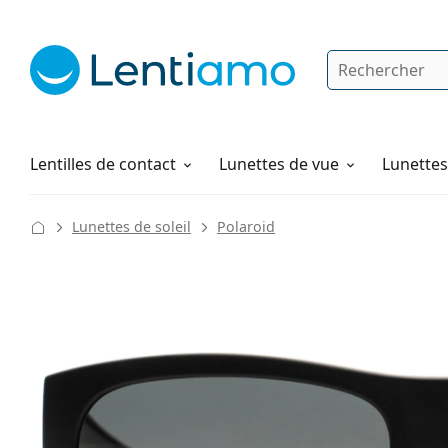
Rechercher
Je suis déjà client chez Lentiamo
Navigation sur le site
Solutions
Comment commander
Lentilles de contact
Lunettes de vue
Lunettes 
Lunettes de soleil
Polaroid