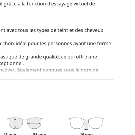
l grâce à la fonction d'essayage virtuel de
t avec tous les types de teint et des cheveux
 choix idéal pour les personnes ayant une forme
lastique de grande qualité, ce qui offre une
ceptionnel.
ncover
, également connues sous le nom de
on spéciale qui permet de les fixer à de nombreux
a différence avec d'autres lunettes de soleil
ent derrière elles. Vous n'aurez plus besoin de
s jours de soleil - vous pouvez porter les deux en
 du soleil sans renoncer à l'acuité visuelle.
 toutes les situations, que ce soit en conduisant
assant la journée à la plage.
43 mm
58 mm
16 mm