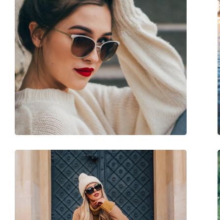
Sexe:
Unisex
Catégorie:
Lunettes de soleil
Marque:
Polaroid
Utilisation:
Surlunettes
Code:
PLD 9003/S DL5 Y2 