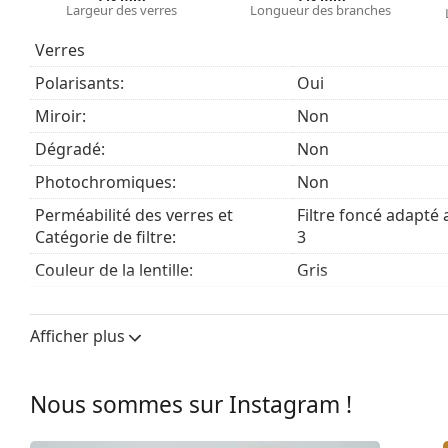
Largeur des verres
Longueur des branches
Verres
Polarisants:
Oui
Miroir:
Non
Dégradé:
Non
Photochromiques:
Non
Perméabilité des verres et
Filtre foncé adapté a
Catégorie de filtre:
3
Couleur de la lentille:
Gris
Largeur des verres:
43 mm
Afficher plus
Largeur des verres:
58 mm
Matériau des verres:
Plastique
Nous sommes sur Instagram !
Filtre UV 400:
Oui
Verre de lunettes de soleil
Monture