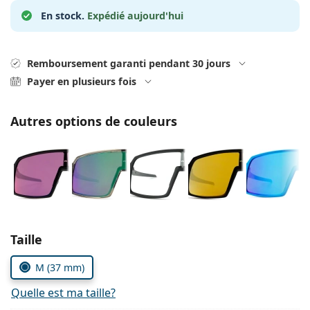
hors ligne
Toutes les marques
En stock.
Expédié aujourd'hui
Persol
Prada
Remboursement garanti pendant 30 jours
Toutes les marques
Payer en plusieurs fois
Autres options de couleurs
Choisissez les paramètres
Taille
M (37 mm)
Quelle est ma taille?