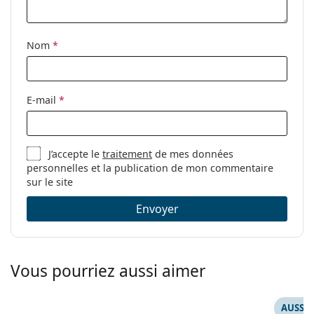
Randonnée, VTT
Code:
OO 9406 08 37
Nom
*
E-mail
*
J’accepte le
traitement
de mes données
personnelles et la publication de mon commentaire
sur le site
Envoyer
Vous pourriez aussi aimer
AUSSI 