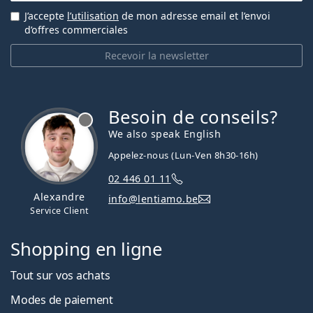
J’accepte
l’utilisation
de mon adresse email et l’envoi
d’offres commerciales
Recevoir la newsletter
Besoin de conseils?
hors ligne
We also speak English
Appelez-nous (Lun-Ven 8h30-16h)
02 446 01 11
Alexandre
info@lentiamo.be
Service Client
Shopping en ligne
Tout sur vos achats
Modes de paiement