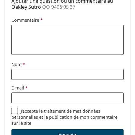
Ajouter une question ou un commentaire au
chiffon.
Oakley Sutro
OO 9406 05 37
Catégorie:
Lunettes de soleil
Explorez la gamme complète de
lunettes de soleil
pour
Marque:
Oakley
Commentaire
*
découvrir d'autres modèles de marques populaires.
Utilisation:
Sport
Sport:
Course à pied, Randonnée
Code:
OO 9406 05 37
Disponible avec
Non
Nom
*
correction:
E-mail
*
J’accepte le
traitement
de mes données
personnelles et la publication de mon commentaire
sur le site
Envoyer