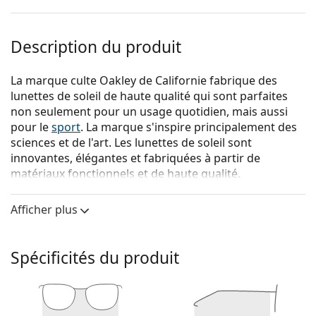
Description du produit
La marque culte Oakley de Californie fabrique des
lunettes de soleil de haute qualité qui sont parfaites
non seulement pour un usage quotidien, mais aussi
pour le
sport
. La marque s'inspire principalement des
sciences et de l'art. Les lunettes de soleil sont
innovantes, élégantes et fabriquées à partir de
matériaux fonctionnels et de haute qualité.
{nom du produit}
sont des lunettes de soleil pour
Afficher plus
hommes.
Voyez à quoi vous ressemblez avec ces lunettes de
soleil grâce à la fonction d'essayage virtuel de
Spécificités du produit
Lentiamo.
Monture de lunettes de soleil
La couleur grise de la monture s'accorde