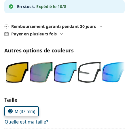
hors ligne
Toutes les marques
En stock.
Expédié le 10/8
Persol
Prada
Remboursement garanti pendant 30 jours
Toutes les marques
Payer en plusieurs fois
Autres options de couleurs
Choisissez les paramètres
Taille
M (37 mm)
Quelle est ma taille?