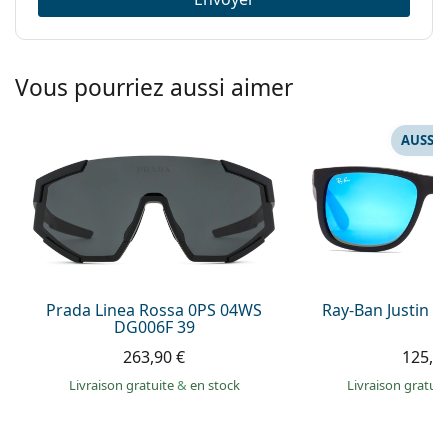
Vous pourriez aussi aimer
AUSSI 
Prada Linea Rossa 0PS 04WS
Ray-Ban Justin 
DG006F 39
263,90 €
125,9
Livraison gratuite
&
en stock
Livraison gratui