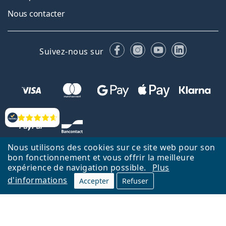
Nous contacter
Facebook
Instagram
YouTube
LinkedIn
Suivez-nous sur
Évaluation
Nous utilisons des cookies sur ce site web pour son
bon fonctionnement et vous offrir la meilleure
expérience de navigation possible.
Plus
d'informations
Accepter
Refuser
Retour à la page d'accueil
Haut
Nederlands
Lentiamo.be est géré et exploité par Lentiamo s.r.o., République
tchèque
Un service en ligne pour vous depuis 18 ans.