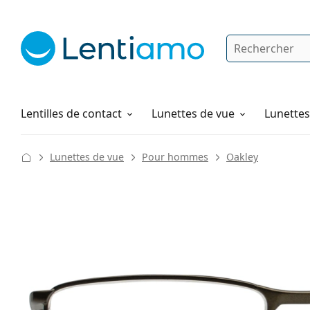
Rechercher
Je suis déjà client chez Lentiamo
Navigation sur le site
Solutions
Comment commander
Lentilles de contact
Lunettes de vue
Lunettes 
Lunettes de vue
Pour hommes
Oakley