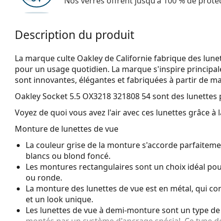
Nos verres offrent jusqu'à 100 % de protec
Description du produit
La marque culte Oakley de Californie fabrique des lunet
pour un usage quotidien. La marque s'inspire principale
sont innovantes, élégantes et fabriquées à partir de ma
Oakley Socket 5.5 OX3218 321808 54
sont des lunettes
Voyez de quoi vous avez l'air avec ces lunettes grâce à l
Monture de lunettes de vue
La couleur grise de la monture s'accorde parfaitemen
blancs ou blond foncé.
Les montures rectangulaires sont un choix idéal po
ou ronde.
La monture des lunettes de vue est en métal, qui con
et un look unique.
Les lunettes de vue à demi-monture sont un type de 
montés par un système d'ancrage spécial. Ce type d