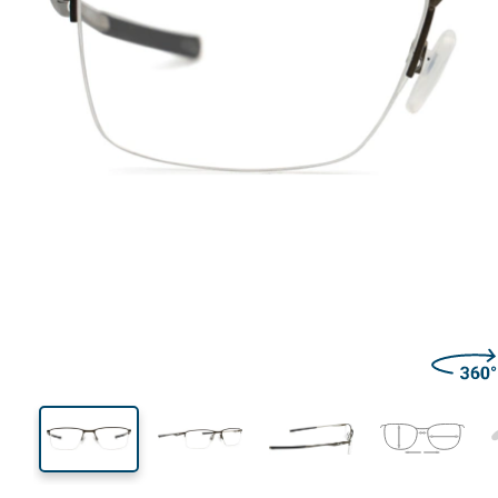
130 mm
Largeur des verres
Largeu
des verr
33 mm
54 mm
Largeur des verres
Largeur des verres