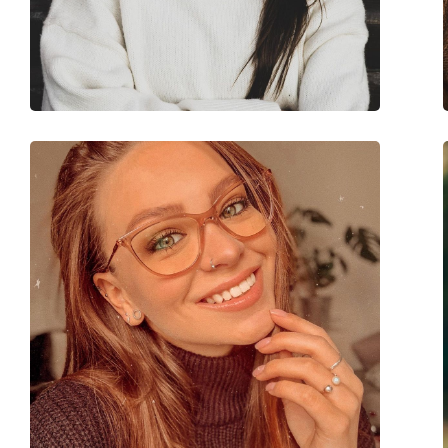
Catégorie:
Lunettes de vue
Marque:
Oakley
Code:
0OX3218 32180854