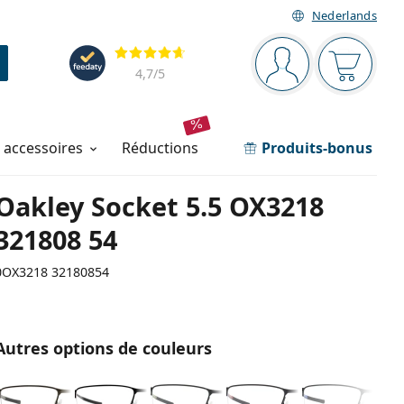
Nederlands
Barre de navigation
Évaluation
Vous êtes connec
Votre pa
4,7
/5
t accessoires
réductions
Produits-bonus
Oakley Socket 5.5 OX3218
321808 54
0OX3218 32180854
Autres options de couleurs