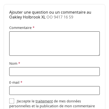
découvrir d'autres modèles de marques populaires.
Catégorie:
Lunettes de soleil
Ajouter une question ou un commentaire au
Marque:
Oakley
Oakley Holbrook XL
OO 9417 16 59
Utilisation:
Sport
Commentaire
*
Sport:
Randonnée
Code:
OO 9417 16 59
Nom
*
E-mail
*
J’accepte le
traitement
de mes données
personnelles et la publication de mon commentaire