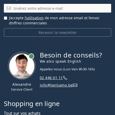
E-mail
J’accepte
l’utilisation
de mon adresse email et l’envoi
d’offres commerciales
Recevoir la newsletter
Besoin de conseils?
hors ligne
We also speak English
Appelez-nous (Lun-Ven 8h30-16h)
02 446 01 11
Alexandre
info@lentiamo.be
Service Client
Shopping en ligne
Tout sur vos achats