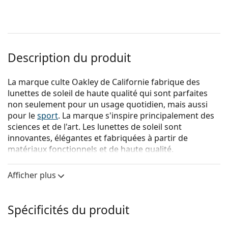
Description du produit
La marque culte Oakley de Californie fabrique des
lunettes de soleil de haute qualité qui sont parfaites
non seulement pour un usage quotidien, mais aussi
pour le
sport
. La marque s'inspire principalement des
sciences et de l'art. Les lunettes de soleil sont
innovantes, élégantes et fabriquées à partir de
matériaux fonctionnels et de haute qualité.
{nom du produit}
sont des lunettes de soleil pour
Afficher plus
hommes.
Voyez à quoi vous ressemblez avec ces lunettes de
soleil grâce à la fonction d'essayage virtuel de
Spécificités du produit
Lentiamo.