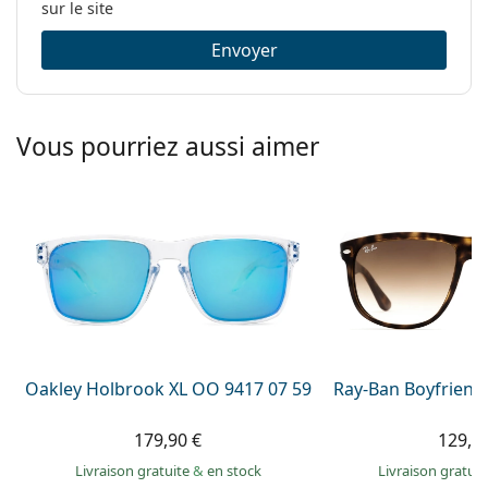
sur le site
Envoyer
Vous pourriez aussi aimer
Oakley Holbrook XL OO 9417 07 59
Ray-Ban Boyfriend
179,90 €
129,9
Livraison gratuite
&
en stock
Livraison gratui