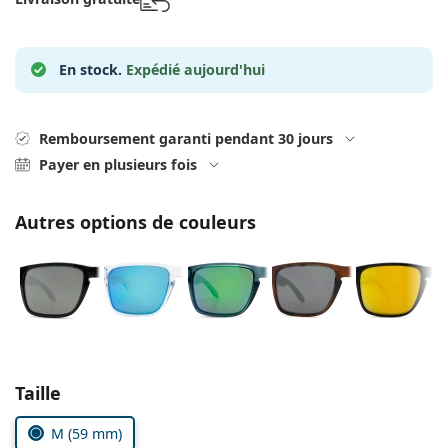
Solutions salines
02 446 01 11
Marc Jacobs
Gucci
Toutes les solutions
hors ligne
Toutes les marques
En stock.
Expédié aujourd'hui
Persol
Prada
Remboursement garanti pendant 30 jours
Toutes les marques
Payer en plusieurs fois
Autres options de couleurs
Choisissez les paramètres
Taille
M (59 mm)