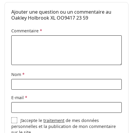
Catégorie:
Lunettes de soleil
peuvent être livrés avec un sac en tissu au lieu d'un
chiffon.
Ajouter une question ou un commentaire au
Marque:
Oakley
Oakley Holbrook XL OO9417 23 59
Explorez la gamme complète de
lunettes de soleil
pour
Utilisation:
Sport
découvrir d'autres modèles de marques populaires.
Commentaire
*
Sport:
Golf, Randonnée
Code:
OO 9417 23 59
Nom
*
E-mail
*
J’accepte le
traitement
de mes données
personnelles et la publication de mon commentaire
sur le site