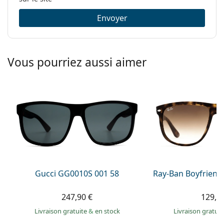
Envoyer
Vous pourriez aussi aimer
Gucci GG0010S 001 58
Ray-Ban Boyfriend
247,90 €
129,9
Livraison gratuite
&
en stock
Livraison gratui