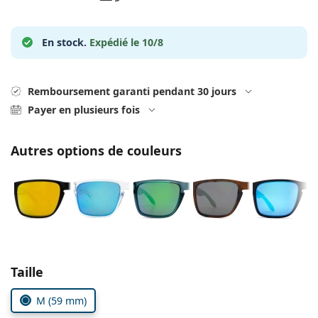
hors ligne
Toutes les marques
Persol
En stock.
Expédié le 10/8
Prada
Toutes les marques
Remboursement garanti pendant 30 jours
Payer en plusieurs fois
Autres options de couleurs
Choisissez les paramètres
Taille
M (59 mm)