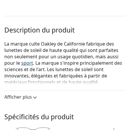
Description du produit
La marque culte Oakley de Californie fabrique des
lunettes de soleil de haute qualité qui sont parfaites
non seulement pour un usage quotidien, mais aussi
pour le
sport
. La marque s'inspire principalement des
sciences et de l'art. Les lunettes de soleil sont
innovantes, élégantes et fabriquées à partir de
matériaux fonctionnels et de haute qualité.
{nom du produit}
sont des lunettes de soleil pour
Afficher plus
hommes.
Voyez à quoi vous ressemblez avec ces lunettes de
soleil grâce à la fonction d'essayage virtuel de
Spécificités du produit
Lentiamo.