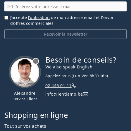
E-mail
J’accepte
l’utilisation
de mon adresse email et l’envoi
d’offres commerciales
Recevoir la newsletter
Besoin de conseils?
hors ligne
We also speak English
Appelez-nous (Lun-Ven 8h30-16h)
02 446 01 11
Alexandre
info@lentiamo.be
Service Client
Shopping en ligne
Tout sur vos achats