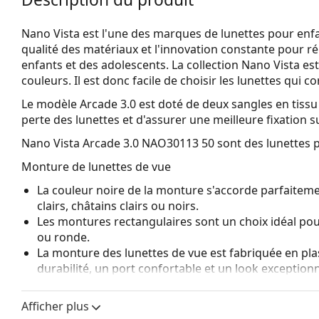
Nano Vista est l'une des marques de lunettes pour enfan
qualité des matériaux et l'innovation constante pour r
enfants et des adolescents. La collection Nano Vista es
couleurs. Il est donc facile de choisir les lunettes qui 
Le modèle Arcade 3.0 est doté de deux sangles en tissu 
perte des lunettes et d'assurer une meilleure fixation su
Nano Vista Arcade 3.0 NAO30113 50
sont des lunettes 
Monture de lunettes de vue
La couleur noire de la monture s'accorde parfaiteme
clairs, châtains clairs ou noirs.
Les montures rectangulaires sont un choix idéal po
ou ronde.
La monture des lunettes de vue est fabriquée en pla
durabilité, un port confortable et un look exceptionn
Les lunettes de vue à monture intégrale sont les typ
composent d'une monture avant et d'une paire de b
Afficher plus
votre style grâce à leur design remarquable. L'un de l