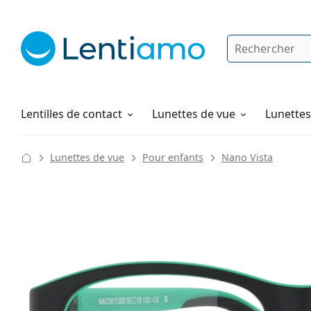
Rechercher
Je suis déjà client chez Lentiamo
Navigation sur le site
Solutions
Comment commander
Lentilles de contact
Lunettes de vue
Lunettes 
Lunettes de vue
Pour enfants
Nano Vista