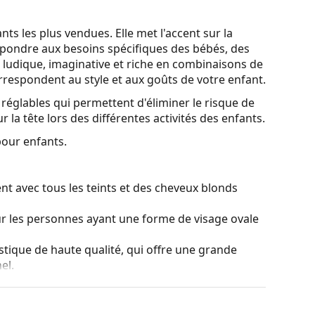
ts les plus vendues. Elle met l'accent sur la
épondre aux besoins spécifiques des bébés, des
t ludique, imaginative et riche en combinaisons de
correspondent au style et aux goûts de votre enfant.
réglables qui permettent d'éliminer le risque de
r la tête lors des différentes activités des enfants.
pour enfants.
nt avec tous les teints et des cheveux blonds
ur les personnes ayant une forme de visage ovale
stique de haute qualité, qui offre une grande
el.
es de montures les plus courants, qui se
ranches. Elles rehausseront et compléteront
eurs avantages est la robustesse, la durabilité, le