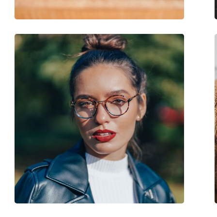
Sexe:
Pour enfants
Catégorie:
Lunettes de vue
Marque:
Nano Vista
Code:
Arcade 3.0 NAO301