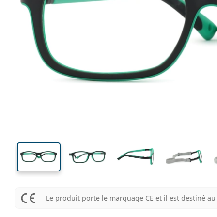
117 mm
Largeur des verres
Largeu
des verr
33 mm
50 mm
Largeur des verres
Largeur des verres
Le produit porte le marquage CE et il est destiné 