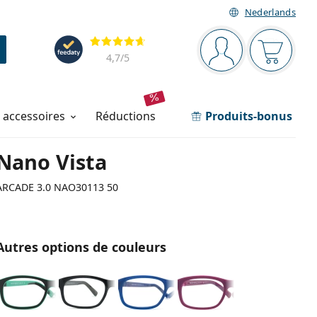
Nederlands
Barre de navigation
Évaluation
Vous êtes connec
Votre pa
4,7
/5
t accessoires
réductions
Produits-bonus
Nano Vista
ARCADE 3.0 NAO30113 50
Autres options de couleurs