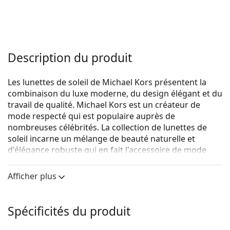
Description du produit
Les lunettes de soleil de Michael Kors présentent la
combinaison du luxe moderne, du design élégant et du
travail de qualité. Michael Kors est un créateur de
mode respecté qui est populaire auprès de
nombreuses célébrités. La collection de lunettes de
soleil incarne un mélange de beauté naturelle et
d'élégance robuste qui en fait l'accessoire de mode
parfait pour ceux qui aiment la combinaison
exceptionnelle d'un style unique, de couleurs et de
Afficher plus
matériaux de qualité.
Michael Kors Baja MK2164 302813 56
sont des lunettes
Spécificités du produit
de soleil pour femmes.
Voyez à quoi vous ressemblez avec ces lunettes de