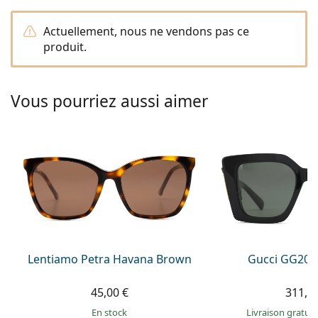
hors ligne
Toutes les marques
Persol
Actuellement, nous ne vendons pas ce
produit.
Prada
Toutes les marques
Vous pourriez aussi aimer
Lentiamo Petra Havana Brown
Gucci GG203
45,00 €
311,9
en stock
Livraison gratui