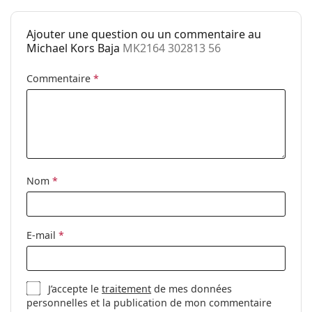
Catégorie:
Lunettes de soleil
Ajouter une question ou un commentaire au
Marque:
Michael Kors
Michael Kors Baja
MK2164 302813 56
Utilisation:
Mode
Commentaire
*
Code:
MK2164 302813 56
Nom
*
E-mail
*
J’accepte le
traitement
de mes données
personnelles et la publication de mon commentaire