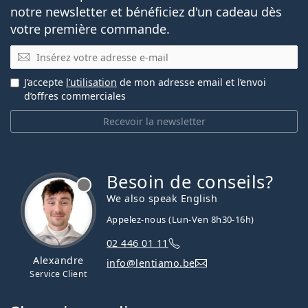
notre newsletter et bénéficiez d'un cadeau dès
votre première commande.
E-mail
J’accepte
l’utilisation
de mon adresse email et l’envoi
d’offres commerciales
Recevoir la newsletter
Besoin de conseils?
hors ligne
We also speak English
Appelez-nous (Lun-Ven 8h30-16h)
02 446 01 11
Alexandre
info@lentiamo.be
Service Client