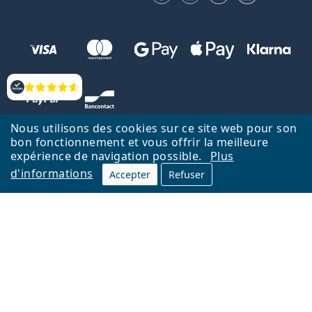
Évaluation
Nous utilisons des cookies sur ce site web pour son
bon fonctionnement et vous offrir la meilleure
expérience de navigation possible.
Plus
d'informations
Accepter
Refuser
Retour à la page d'accueil
Haut
Nederlands
Lentiamo.be est géré et exploité par Lentiamo s.r.o., République
tchèque
Un service en ligne pour vous depuis 18 ans.