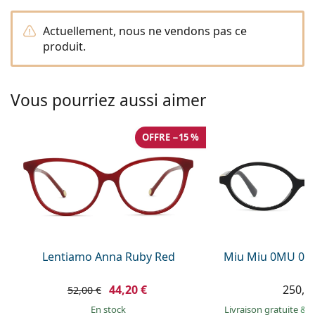
hors ligne
Toutes les marques
Persol
Actuellement, nous ne vendons pas ce
produit.
Prada
Toutes les marques
Vous pourriez aussi aimer
OFFRE −15 %
Lentiamo Anna Ruby Red
Miu Miu 0MU 01
44,20 €
250,9
52,00 €
en stock
Livraison gratuite
&
M