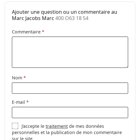
Poids:
40 g
Ajouter une question ou un commentaire au
Plaquettes de
Non
Marc Jacobs Marc
400 O63 18 54
nez ajustables:
Clip-on:
Non
Commentaire
*
Accessoires
Étui:
Oui
Tissu de
Oui
nettoyage:
Nom
*
Autres
Sexe:
Pour femmes
Catégorie:
Lunettes de vue
E-mail
*
Marque:
Marc Jacobs
Code:
400 O63 18 54
J’accepte le
traitement
de mes données
personnelles et la publication de mon commentaire
sur le site