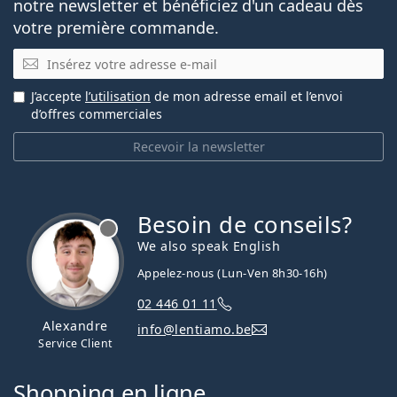
notre newsletter et bénéficiez d'un cadeau dès
votre première commande.
E-mail
J’accepte
l’utilisation
de mon adresse email et l’envoi
d’offres commerciales
Recevoir la newsletter
Besoin de conseils?
hors ligne
We also speak English
Appelez-nous (Lun-Ven 8h30-16h)
02 446 01 11
Alexandre
info@lentiamo.be
Service Client
Shopping en ligne