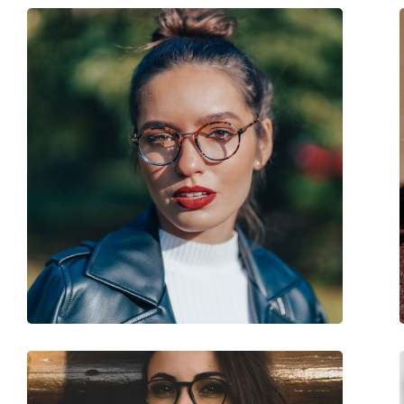
Poids:
40 g
Plaquettes de nez ajustables:
Non
Clip-on:
Non
Accessoires
Étui:
Oui
Tissu de nettoyage:
Oui
Autres
Sexe:
Pour femmes
Catégorie:
Lunettes de vue
Marque:
Marc Jacobs
Code:
400 ISK 18 54