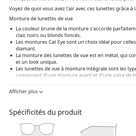
Voyez de quoi vous avez l'air avec ces lunettes grâce à l
Monture de lunettes de vue
La couleur brune de la monture s'accorde parfaitem
clair, noirs ou blonds foncés.
Les montures Cat Eye sont un choix idéal pour celle
diamant.
La monture des lunettes de vue est en métal, qui con
et un look unique.
Les lunettes de vue à monture intégrale sont les typ
composent d'une monture avant et d'une paire de b
votre style grâce à leur design remarquable. L'un de l
fait qu'elles enferment entièrement le verre, et sur
Afficher plus
de monture convient à tous les verres, y compris le
Accessoires
Spécificités du produit
Nous livrons les lunettes dans leur étui d'origine. La
Le chiffon fourni est idéal pour le nettoyage et l'en
livrés avec un sac en tissu au lieu d'un chiffon.