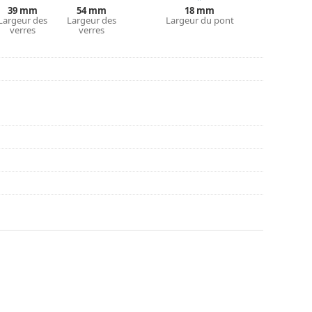
couvrir d'autres styles ou consultez notre
guide
39 mm
54 mm
18 mm
Largeur des
Largeur des
Largeur du pont
verres
verres
nt l'utilisation.