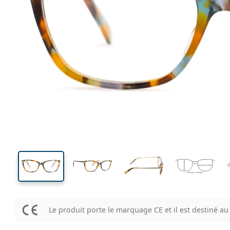
136 mm
Largeur des verres
Largeu
des verr
39 mm
54 mm
Largeur des verres
Largeur des verres
Le produit porte le marquage CE et il est destiné 