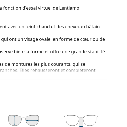
a fonction d'essai virtuel de Lentiamo.
ent avec un teint chaud et des cheveux châtain
s qui ont un visage ovale, en forme de cœur ou de
serve bien sa forme et offre une grande stabilité
es de montures les plus courants, qui se
ranches. Elles rehausseront et compléteront
eurs avantages est la robustesse, la durabilité, le
tout leur protection contre les dommages. Ce type
s verres de plus grande puissance optique.
 couleur de l'étui et son design peuvent varier.
tretien des lunettes. Certains modèles peuvent être