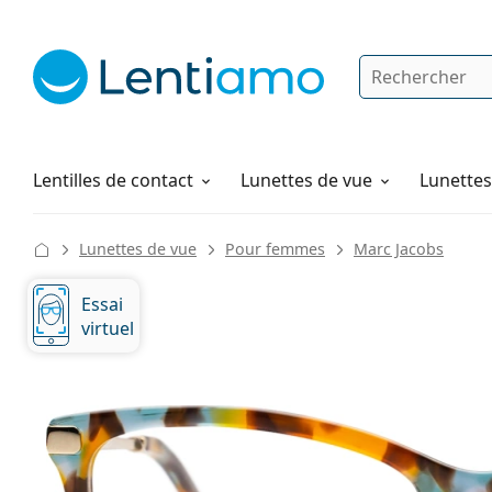
Rechercher
Je suis déjà client chez Lentiamo
Navigation sur le site
Solutions
Comment commander
Lentilles de contact
Lunettes de vue
Lunettes 
Lunettes de vue
Pour femmes
Marc Jacobs
Essai
virtuel