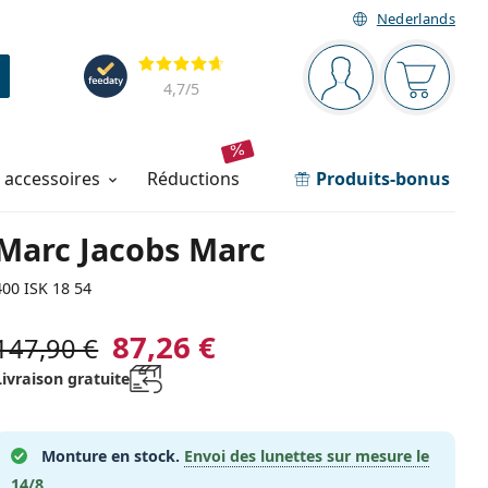
Nederlands
Barre de navigation
Évaluation
Vous êtes connec
Votre pa
4,7
/5
t accessoires
réductions
Produits-bonus
Marc Jacobs Marc
400 ISK 18 54
87,26 €
147,90 €
Livraison gratuite
Monture en stock.
Envoi des lunettes sur mesure le
14/8