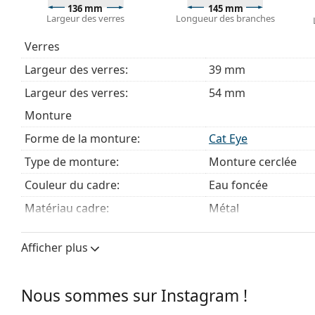
Explorez la gamme complète de
lunettes de vue
pour dé
136 mm
145 mm
Largeur des verres
Longueur des branches
des lunettes
si vous avez besoin d'aide pour choisir.
Ceci est un dispositif médical. Lisez le mode d'emploi ava
Verres
Largeur des verres:
39 mm
Largeur des verres:
54 mm
Monture
Forme de la monture:
Cat Eye
Type de monture:
Monture cerclée
Couleur du cadre:
Eau foncée
Matériau cadre:
Métal
Taille:
M
Afficher plus
Largeur des verres:
136 mm
Longueur des branches:
145 mm
Nous sommes sur Instagram !
Largeur du pont:
18 mm