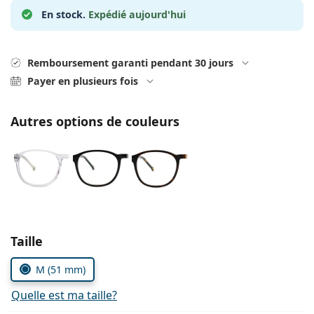
Solutions salines
02 446 01 11
Marc Jacobs
En stock.
Expédié aujourd'hui
Gucci
Toutes les solutions
hors ligne
Toutes les marques
Persol
Remboursement garanti pendant 30 jours
Payer en plusieurs fois
Prada
Toutes les marques
Autres options de couleurs
Choisissez les paramètres
Taille
M (51 mm)
Quelle est ma taille?