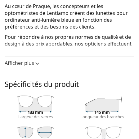
Au cœur de Prague, les concepteurs et les
optométristes de Lentiamo créent des lunettes pour
ordinateur anti-lumière bleue en fonction des
préférences et des besoins des clients.
Pour répondre à nos propres normes de qualité et de
design à des prix abordables, nos opticiens effectuent
des tests approfondis sur les montures. Nous utilisons
des matériaux
ultra-légers
qui permettent à nos
Afficher plus
montures de s'adapter confortablement à votre
visage. Pour les verres, nous utilisons la
technologie
Blue420
, qui protège vos yeux des écrans numériques
Spécificités du produit
en bloquant la lumière bleue jusqu'à 420 nm, avec une
teinte minimale. En outre, les verres sont antireflets et
résistants à l'eau, à la poussière et aux taches.
Le résultat est une collection unique de lunettes
133 mm
145 mm
fabriquées avec amour et expertise, offrant un
Largeur des verres
Longueur des branches
maximum de confort et de protection, un style
extraordinaire et une durabilité à long terme.