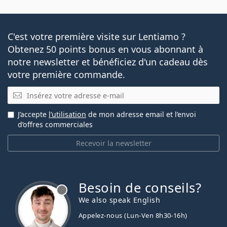
C'est votre première visite sur Lentiamo ?
Obtenez 50 points bonus en vous abonnant à
notre newsletter et bénéficiez d'un cadeau dès
votre première commande.
E-mail
J’accepte
l’utilisation
de mon adresse email et l’envoi
d’offres commerciales
Recevoir la newsletter
Besoin de conseils?
hors ligne
We also speak English
Appelez-nous (Lun-Ven 8h30-16h)