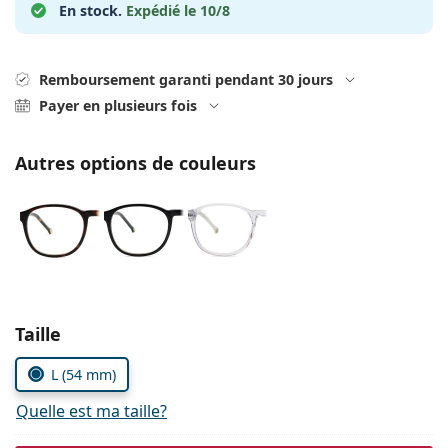
hors ligne
En stock.
Expédié le 10/8
Toutes les marques
Persol
Prada
Remboursement garanti pendant 30 jours
Payer en plusieurs fois
Toutes les marques
Autres options de couleurs
Choisissez les paramètres
Taille
L (54 mm)
Quelle est ma taille?