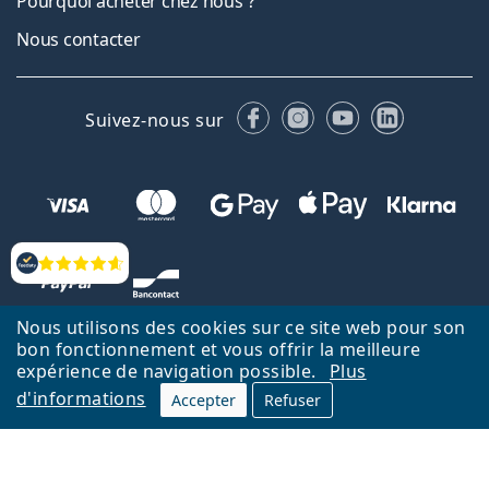
Pourquoi acheter chez nous ?
Nous contacter
Facebook
Instagram
YouTube
LinkedIn
Suivez-nous sur
Évaluation
Nous utilisons des cookies sur ce site web pour son
bon fonctionnement et vous offrir la meilleure
expérience de navigation possible.
Plus
d'informations
Accepter
Refuser
Retour à la page d'accueil
Haut
Nederlands
Lentiamo.be est géré et exploité par Lentiamo s.r.o., République
tchèque
Un service en ligne pour vous depuis 18 ans.