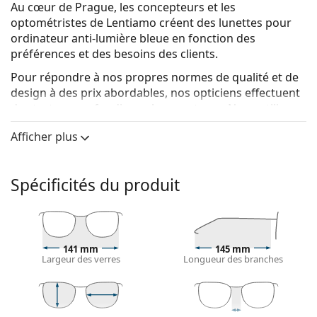
Au cœur de Prague, les concepteurs et les
optométristes de Lentiamo créent des lunettes pour
ordinateur anti-lumière bleue en fonction des
préférences et des besoins des clients.
Pour répondre à nos propres normes de qualité et de
design à des prix abordables, nos opticiens effectuent
des tests approfondis sur les montures. Nous utilisons
des matériaux
ultra-légers
qui permettent à nos
Afficher plus
montures de s'adapter confortablement à votre
visage. Pour les verres, nous utilisons la
technologie
Blue420
, qui protège vos yeux des écrans numériques
Spécificités du produit
en bloquant la lumière bleue jusqu'à 420 nm, avec une
teinte minimale. En outre, les verres sont antireflets et
résistants à l'eau, à la poussière et aux taches.
Le résultat est une collection unique de lunettes
141 mm
145 mm
fabriquées avec amour et expertise, offrant un
Largeur des verres
Longueur des branches
maximum de confort et de protection, un style
extraordinaire et une durabilité à long terme.
Lentiamo Tomas Havana Brown
sont des lunettes