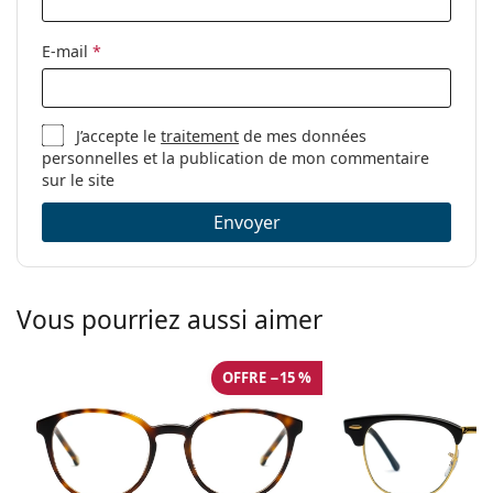
Autres
E-mail
*
Sexe:
Unisex
Catégorie:
Lunettes anti lumière bleue
Marque:
Lentiamo
J’accepte le
traitement
de mes données
personnelles et la publication de mon commentaire
Code:
Tomas Havana Brown XL
sur le site
Envoyer
Vous pourriez aussi aimer
OFFRE −15 %