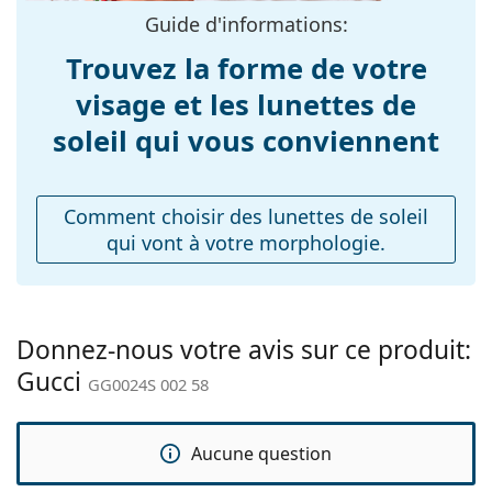
Guide d'informations:
Largeur du pont:
16 mm
Trouvez la forme de votre
Poids:
150 g
visage et les lunettes de
Plaquettes de nez
Non
ajustables:
soleil qui vous conviennent
Accessoires
Étui:
Oui
Comment choisir des lunettes de soleil
Tissu de
Oui
qui vont à votre morphologie.
nettoyage:
Autres
Sexe:
Pour femmes
Donnez-nous votre avis sur ce produit:
Catégorie:
Lunettes de soleil
Gucci
GG0024S 002 58
Marque:
Gucci
Utilisation:
Mode
Aucune question
Code:
GG0024S 002 58