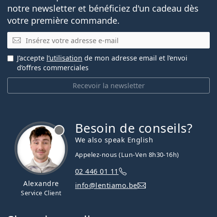
notre newsletter et bénéficiez d'un cadeau dès
votre première commande.
E-mail
J’accepte
l’utilisation
de mon adresse email et l’envoi
d’offres commerciales
Recevoir la newsletter
Besoin de conseils?
hors ligne
We also speak English
Appelez-nous (Lun-Ven 8h30-16h)
02 446 01 11
Alexandre
info@lentiamo.be
Service Client