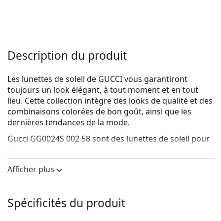
Description du produit
Les lunettes de soleil de GUCCI vous garantiront
toujours un look élégant, à tout moment et en tout
lieu. Cette collection intègre des looks de qualité et des
combinaisons colorées de bon goût, ainsi que les
dernières tendances de la mode.
Gucci GG0024S 002 58
sont des lunettes de soleil pour
femmes.
Voyez à quoi vous ressemblez avec ces lunettes de
Afficher plus
soleil grâce à la fonction d'essayage virtuel de
Lentiamo.
Spécificités du produit
Monture de lunettes de soleil
La couleur brune de la monture s'accorde