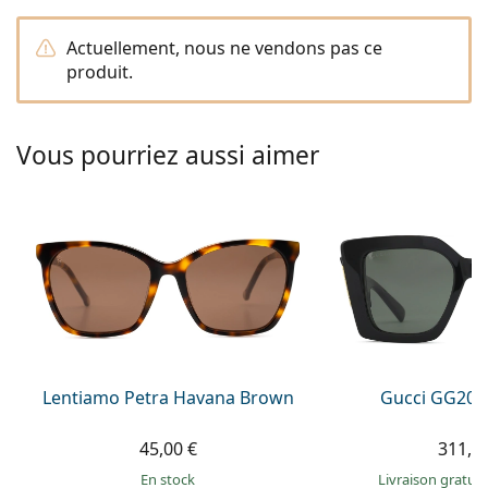
hors ligne
Toutes les marques
Persol
Actuellement, nous ne vendons pas ce
produit.
Prada
Toutes les marques
Vous pourriez aussi aimer
Lentiamo Petra Havana Brown
Gucci GG203
45,00 €
311,9
en stock
Livraison gratui